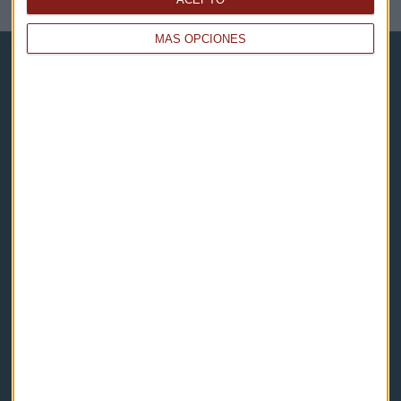
MÁS OPCIONES
Capital Radio
Noticias
Eventos
Consultorios
Programas y podcasts
Contacto & Legal