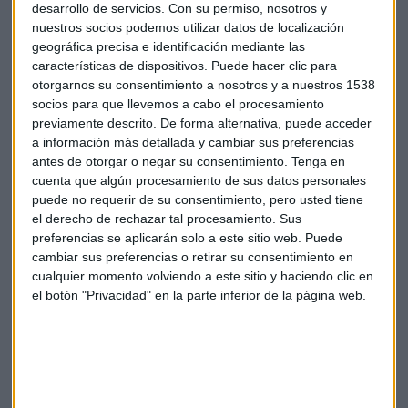
desarrollo de servicios.
Con su permiso, nosotros y
varias denominaciones.
nuestros socios podemos utilizar datos de localización
geográfica precisa e identificación mediante las
El Tesoro Público completará el calendario de noviembre
características de dispositivos. Puede hacer clic para
con dos emisiones más: el martes 20, de letras a 3 y 9 meses,
otorgarnos su consentimiento a nosotros y a nuestros 1538
y el jueves día 22, de bonos y obligaciones.
socios para que llevemos a cabo el procesamiento
previamente descrito. De forma alternativa, puede acceder
a información más detallada y cambiar sus preferencias
Bolsa
Economía
Ibex 35
España
antes de otorgar o negar su consentimiento.
Tenga en
cuenta que algún procesamiento de sus datos personales
Tesoro
Subasta
puede no requerir de su consentimiento, pero usted tiene
el derecho de rechazar tal procesamiento. Sus
preferencias se aplicarán solo a este sitio web. Puede
cambiar sus preferencias o retirar su consentimiento en
cualquier momento volviendo a este sitio y haciendo clic en
el botón "Privacidad" en la parte inferior de la página web.
Suscríbete a nuestros boletines
Te enviaremos las noticias más importantes del día