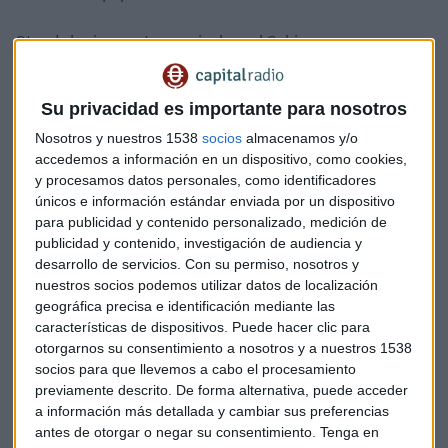
Otro de los impuestos que incluye el Gobierno en sus nuevos
Presupuesto Generales del Estado, es el
impuesto al
combustible Diesel
, para mantener, según comentó el
Su privacidad es importante para nosotros
Presidente, un Gobierno “ecologista y comprometido con la
transición ecológica”. Este impuesto supondrían una
Nosotros y nuestros 1538
socios
almacenamos y/o
subida de 10 céntimos el litro, y traducido al bolsillo de los
accedemos a información en un dispositivo, como cookies,
y procesamos datos personales, como identificadores
consumidores... estos pagarían un total de 3,3 € más al mes
únicos e información estándar enviada por un dispositivo
(para un ciudadano medio que realice 15000 kms al año).
para publicidad y contenido personalizado, medición de
El impuesto del Diesel supondrá una
publicidad y contenido, investigación de audiencia y
subida de 10 céntimos el litro
desarrollo de servicios.
Con su permiso, nosotros y
nuestros socios podemos utilizar datos de localización
geográfica precisa e identificación mediante las
Tras conocer esta noticia, han crecido las alarmas entre los
características de dispositivos. Puede hacer clic para
ciudadanos, pero nosotros volvemos a hacer esta
otorgarnos su consentimiento a nosotros y a nuestros 1538
comparativa ¿En qué nos podemos gastar estos 3,30 € sin
socios para que llevemos a cabo el procesamiento
previamente descrito. De forma alternativa, puede acceder
problema? Por ejemplo una suscripción a alguna
a información más detallada y cambiar sus preferencias
plataforma de series como Netflix, o plataformas de música
antes de otorgar o negar su consentimiento.
Tenga en
ilimitada como Spotify, o bien los cafés que te puedas tomar