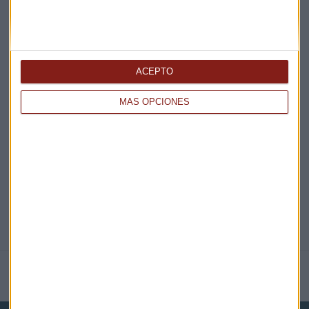
¡Suscribirme!
ACEPTO
EN DIRECTO
MÁS OPCIONES
@CAPITALRADIOB
NOTICIAS RELACIONADAS