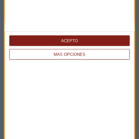
Acepto la
política de privacidad
. *
¡Suscribirme!
ACEPTO
EN DIRECTO
MÁS OPCIONES
@CAPITALRADIOB
NOTICIAS RELACIONADAS