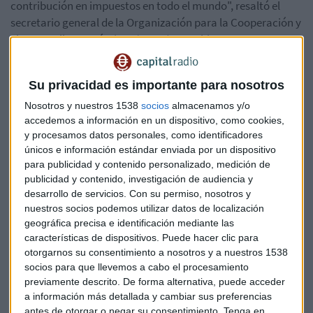
contribución en impuestos en todo el mundo", resaltó el
secretario general de la Organización para la Cooperación y
el Desarrollo Económicos (OCDE), Matahias Cormann.
Además, Cormann hizo hincapié en que este acuerdo no
Su privacidad es importante para nosotros
busca acabar con la competencia fiscal, sino "limitarla" a
través de reglas multilaterales, y "tiene en cuenta los
Nosotros y nuestros 1538
socios
almacenamos y/o
intereses de todas las partes, incluidos los de pequeñas
accedemos a información en un dispositivo, como cookies,
y procesamos datos personales, como identificadores
economías y países en desarrollo".
únicos e información estándar enviada por un dispositivo
para publicidad y contenido personalizado, medición de
Se basa en
dos pilares
. El primero de ellos es que está
publicidad y contenido, investigación de audiencia y
concebido
para la actividad digital
, si bien es cierto que
desarrollo de servicios.
Con su permiso, nosotros y
no se limitará a ese sector. Afectará a todas las
compañías
nuestros socios podemos utilizar datos de localización
con una facturación mundial superior a los 20.000
geográfica precisa e identificación mediante las
millones de euros y con una rentabilidad superior al 10
características de dispositivos. Puede hacer clic para
%
.
otorgarnos su consentimiento a nosotros y a nuestros 1538
socios para que llevemos a cabo el procesamiento
Todos los países en los que esas empresas obtengan
previamente descrito. De forma alternativa, puede acceder
a información más detallada y cambiar sus preferencias
ingresos superiores a un millón de euros, o a 250.000 en el
antes de otorgar o negar su consentimiento.
Tenga en