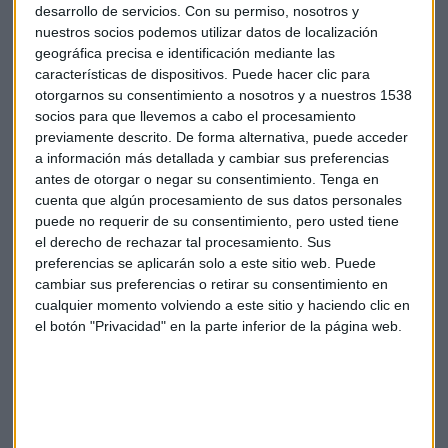
desarrollo de servicios.
Con su permiso, nosotros y
entradas ha vendido se explica por una razón muy sencilla:
nuestros socios podemos utilizar datos de localización
y es que el efecto inflación hace que el precio de las entradas
geográfica precisa e identificación mediante las
suba y, por tanto, si sube el precio de las entradas, sube la
características de dispositivos. Puede hacer clic para
recaudación. Por ejemplo, en 2002 el precio medio del ticket
otorgarnos su consentimiento a nosotros y a nuestros 1538
socios para que llevemos a cabo el procesamiento
era de 5’81 dólares, mientras que en 2015 es de 8’34.
previamente descrito. De forma alternativa, puede acceder
a información más detallada y cambiar sus preferencias
USA
EEUU
Estados Unidos
Star wars
antes de otorgar o negar su consentimiento.
Tenga en
cuenta que algún procesamiento de sus datos personales
Recaudación
Taquilla
2015
Jurassic World
puede no requerir de su consentimiento, pero usted tiene
el derecho de rechazar tal procesamiento. Sus
preferencias se aplicarán solo a este sitio web. Puede
cambiar sus preferencias o retirar su consentimiento en
cualquier momento volviendo a este sitio y haciendo clic en
el botón "Privacidad" en la parte inferior de la página web.
Suscríbete a nuestros boletines
Te enviaremos las noticias más importantes del día