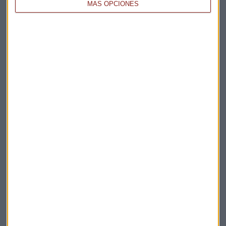
MÁS OPCIONES
Elige los boletines a los que suscribirte
*
Apertura
La Magia de la Publicidad
Claves ESG