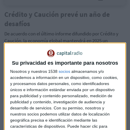
Crédito y Caución prevé un año de
desafíos
De acuerdo con el último informe difundido por Crédito y
Caución, la economía global mantendrá en 2025 un
aterrizaje suave.
La inﬂación seguirá acercándose al
objetivo del 2% tanto en la eurozona como en Estados
Unidos,
en un entorno de descenso de los precios de las
Su privacidad es importante para nosotros
materias primas, ralentización del crecimiento salarial y
Nosotros y nuestros 1538
socios
almacenamos y/o
normalización de las presiones sobre la cadena de
accedemos a información en un dispositivo, como cookies,
suministro. El escenario de referencia de la aseguradora de
y procesamos datos personales, como identificadores
crédito prevé un modesto crecimiento del PIB mundial del
únicos e información estándar enviada por un dispositivo
2,8%, con las economías avanzadas por debajo del 2% y los
para publicidad y contenido personalizado, medición de
publicidad y contenido, investigación de audiencia y
mercados emergentes en el promedio del 4%.
desarrollo de servicios.
Con su permiso, nosotros y
nuestros socios podemos utilizar datos de localización
Estados Unidos seguirá mostrando un sólido
geográfica precisa e identificación mediante las
comportamiento del PIB mientras el crecimiento de la
características de dispositivos. Puede hacer clic para