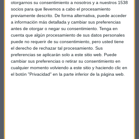
zona euro será mucho menor, en el entorno del 0,8%.
El
otorgarnos su consentimiento a nosotros y a nuestros 1538
escenario de referencia de la aseguradora de crédito no
socios para que llevemos a cabo el procesamiento
contempla soluciones rápidas para la evolución guerra de
previamente descrito. De forma alternativa, puede acceder
a información más detallada y cambiar sus preferencias
Ucrania, la escalada del conﬂicto en Oriente Medio y la
antes de otorgar o negar su consentimiento.
Tenga en
situación en torno a Taiwán. Previsiblemente se
cuenta que algún procesamiento de sus datos personales
intensificará la guerra comercial entre Estados Unidos y
puede no requerir de su consentimiento, pero usted tiene
China.
el derecho de rechazar tal procesamiento. Sus
preferencias se aplicarán solo a este sitio web. Puede
El informe advierte de que esta previsión de referencia
cambiar sus preferencias o retirar su consentimiento en
está rodeada de un alto nivel de incertidumbre,
cualquier momento volviendo a este sitio y haciendo clic en
el botón "Privacidad" en la parte inferior de la página web.
especialmente tras el resultado de las elecciones
estadounidenses
, que requiere “abrocharse los
cinturones” ante la evolución de la guerra comercial. El
comercio mundial será la principal víctima de la nueva
realidad política en Estados Unidos. En el escenario de
referencia, se producirán importantes giros a las políticas
económicas, el comercio y la inmigración, que podrían
afectar significativamente tanto a las perspectivas
estadounidenses como a las globales.