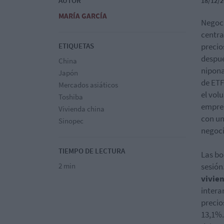
AUTOR
18/12/2
MARÍA GARCÍA
Negoci
centra
ETIQUETAS
precio
despué
China
nipona
Japón
de ETF
Mercados asiáticos
el vol
Toshiba
empres
Vivienda china
con un
Sinopec
negoci
TIEMPO DE LECTURA
Las bo
2 min
sesión
vivie
intera
precio
13,1%.