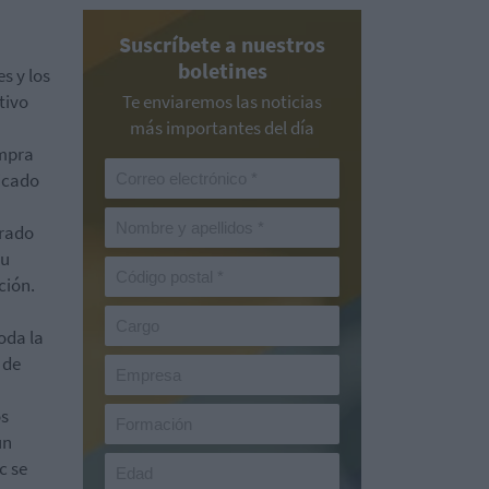
Suscríbete a nuestros
boletines
s y los
tivo
Te enviaremos las noticias
más importantes del día
ompra
ficado
rado
su
ción.
oda la
 de
os
un
c se