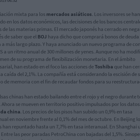
015 06:32
ación mixta para los
mercados asiáticos
. Los inversores se han
do en los datos económicos, las decisiones de los bancos centrale
s de las materias primas. El mercado japonés ha cerrado en nega
s de saber que el
BOJ
haya dicho que comprará bonos de deuda
 a más largo plazo. Y haya anunciado un nuevo programa de c
S a un ritmo anual de 300 millones de yenes. Aunque no ha modi
umen de su programa de flexibilización monetaria. En el ámbito
arial, han estado en el foco las acciones de
Toshiba
que han cer
a caída del 2,1%. La compañía está considerando la escisión de 
o de memoria con el fin de recaudar fondos para su reestructura
lsas chinas han estado bailando entre el rojo y el negro durante t
. Ahora se mueven en territorio positivo impulsados por los datos
nda china
. Los precios de los pisos han subido un 0,9% en tasa
nual en noviembre frente al 0,1% del mes de octubre. En Beijing l
s han repuntado hasta un 7,7% en tasa interanual. En Shanghai 
 Entre las peor paradas PetroChina con bajadas del 1,5%. Sinope