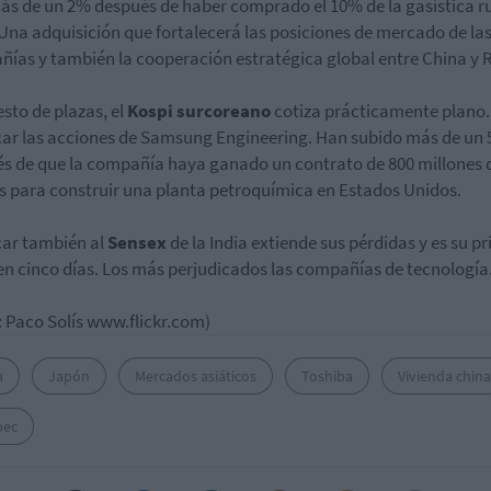
ás de un 2% después de haber comprado el 10% de la gasística r
 Una adquisición que fortalecerá las posiciones de mercado de la
ías y también la cooperación estratégica global entre China y R
esto de plazas, el
Kospi surcoreano
cotiza prácticamente plano.
ar las acciones de Samsung Engineering. Han subido más de un
s de que la compañía haya ganado un contrato de 800 millones 
s para construir una planta petroquímica en Estados Unidos.
ar también al
Sensex
de la India extiende sus pérdidas y es su p
en cinco días. Los más perjudicados las compañías de tecnología
 Paco Solís www.flickr.com)
a
Japón
Mercados asiáticos
Toshiba
Vivienda china
pec