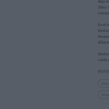
deja m
Sibur.
compañ
En el r
Destac
despué
dólare
Destac
caída 
(FOTO:
Chin
Sino