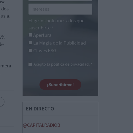
usa
s dos
usia.
Elige los boletines a los que
suscribirte
*
Apertura
 5%
La Magia de la Publicidad
de
Claves ESG
Acepto la
política de privacidad
. *
rimera
.
¡Suscribirme!
EN DIRECTO
@CAPITALRADIOB