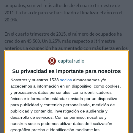
ocupados, su nivel más alto desde el cuarto trimestre de
2011. La tasa de paro se ha situado al finalizar el año en el
20,9%.
En el cuarto trimestre de 2015, el número de ocupados ha
crecido en 45.500. Un 0.25% más respecto al trimestre
anterior. La ocupación ha aumentado con más fuerza en los
sectores de agricultura y servicios y ha descendido en
industria y construcción. Por
comunidades autónomas
, el
paro ha bajado más en Andalucía, la Comunidad Valenciana
Su privacidad es importante para nosotros
y Canarias.
Nosotros y nuestros 1538
socios
almacenamos y/o
accedemos a información en un dispositivo, como cookies,
Además, los
hogares
con todos sus miembros en paro han
y procesamos datos personales, como identificadores
bajado en 2015 en 209.700 personas, lo que supone casi un
únicos e información estándar enviada por un dispositivo
12% menos que en 2014, según la EPA. La
tasa de paro
para publicidad y contenido personalizado, medición de
publicidad y contenido, investigación de audiencia y
juvenil
cae 5,5 puntos hasta el 46.2% y el paro de larga
desarrollo de servicios.
Con su permiso, nosotros y
duración desciende un 15,4%.
nuestros socios podemos utilizar datos de localización
geográfica precisa e identificación mediante las