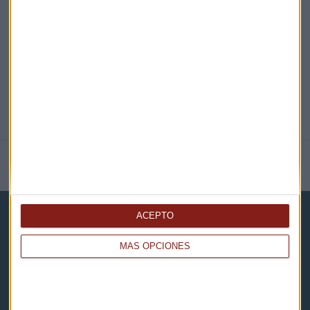
@CAPITALRADIOB
NOTICIAS RELACIONADAS
ACEPTO
MÁS OPCIONES
Capital Radio