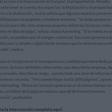
el acceso a la financiación en Europa?, le preguntamos. Resulta
nte tener en cuenta dos aspectos: la titulización y el prospectus
to a la titulización, Josina señala que algunos expertos ponen e
utilidad para la pequeña y mediana empresa. "Se duda porque es
icción para ella. Una empresa pequeña utiliza las facturas como
nto en días de pago", señala Josina Kamerling. "Si te metes en u
zación, no puedes usar el margen comercial. Para una pyme es más
dito puro y simple o algún fondo europeo que la estimule para en
cado", explica.
lave en las pymes es la transparencia, cualidad que viene dada po
ctus. Se trata del folleto informativo que describe la empresa, da
s anuales, describe el riesgo...aporta toda una serie de informac
 inversor necesita. "Pero puede llegar hasta 2000 páginas", apunt
 Kamerling. "Ahora la Comisión quiere sacar al mismo tiempo un
o, un folleto de 6 páginas máximo que dé de forma breve esa
ación", puntualiza.
ha la intervención completa aquí: