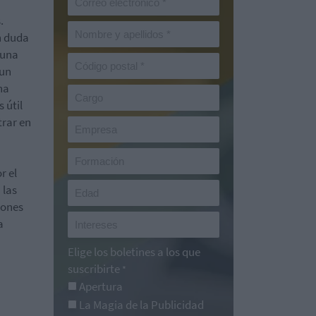
.
n duda
 una
 un
na
 útil
trar en
r el
 las
iones
a
Elige los boletines a los que
suscribirte
*
Apertura
La Magia de la Publicidad