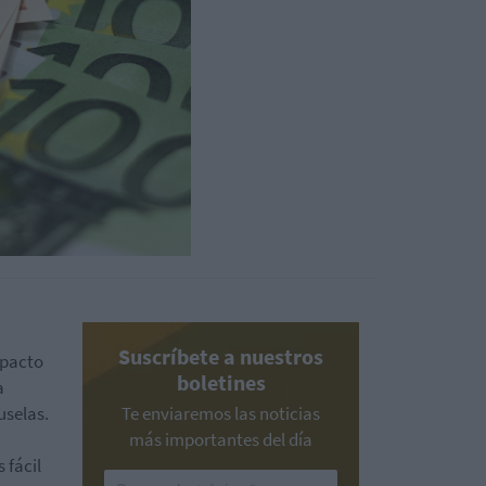
Suscríbete a nuestros
mpacto
boletines
a
uselas.
Te enviaremos las noticias
más importantes del día
 fácil