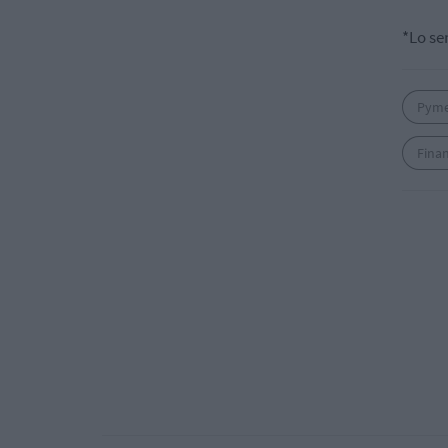
*Lo se
Pym
Finan