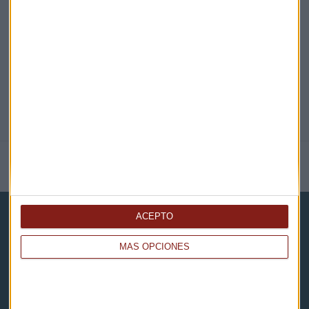
@CAPITALRADIOB
NOTICIAS RELACIONADAS
ACEPTO
MÁS OPCIONES
Capital Radio