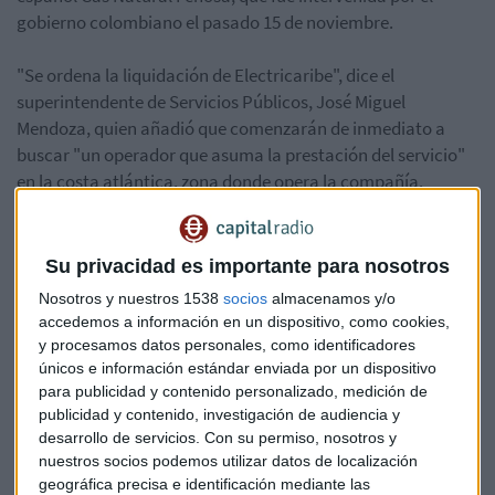
gobierno colombiano el pasado 15 de noviembre.
"Se ordena la liquidación de Electricaribe", dice el
superintendente de Servicios Públicos, José Miguel
Mendoza, quien añadió que comenzarán de inmediato a
buscar "un operador que asuma la prestación del servicio"
en la costa atlántica, zona donde opera la compañía.
La empresa, que fue intervenida de manera preventiva hace
cuatro meses debido a problemas técnicos y financieros,
Su privacidad es importante para nosotros
"no está en condiciones de prestar el servicio de energía con
Nosotros y nuestros 1538
socios
almacenamos y/o
la calidad y continuidad que se requieren", dijo Mendoza.
accedemos a información en un dispositivo, como cookies,
y procesamos datos personales, como identificadores
Electricaribe atiende a 2,5 millones de clientes de los
únicos e información estándar enviada por un dispositivo
departamentos caribeños de Atlántico, Bolívar, Cesar,
para publicidad y contenido personalizado, medición de
publicidad y contenido, investigación de audiencia y
Córdoba, La Guajira, Magdalena y Sucre.
desarrollo de servicios.
Con su permiso, nosotros y
nuestros socios podemos utilizar datos de localización
geográfica precisa e identificación mediante las