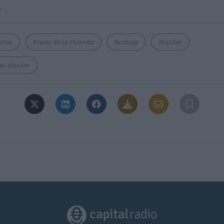
.
endas
Precio de la vivienda
Burbuja
Alquiler
ar alquiler