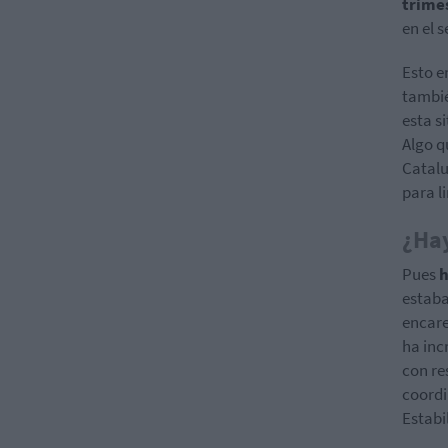
trime
en el 
Esto e
tambié
esta s
Algo q
Catalu
para li
¿Hay
Pues
h
estaba
encare
ha inc
con re
coordi
Estabi