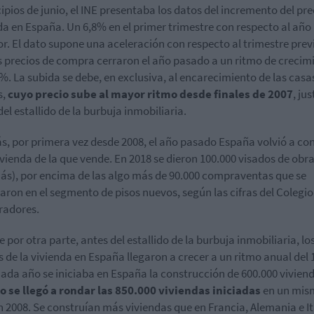
cipios de junio, el INE presentaba los datos del incremento del pre
da en España. Un 6,8% en el primer trimestre con respecto al año
or. El dato supone una aceleración con respecto al trimestre prev
s precios de compra cerraron el año pasado a un ritmo de crecim
6%. La subida se debe, en exclusiva, al encarecimiento de las casa
s,
cuyo precio sube al mayor ritmo desde finales de 2007
, jus
del estallido de la burbuja inmobiliaria.
, por primera vez desde 2008, el año pasado España volvió a con
vienda de la que vende. En 2018 se dieron 100.000 visados de obra
s), por encima de las algo más de 90.000 compraventas que se
raron en el segmento de pisos nuevos, según las cifras del Colegio
radores.
 por otra parte, antes del estallido de la burbuja inmobiliaria, lo
s de la vivienda en España llegaron a crecer a un ritmo anual del 
ada año se iniciaba en España la construcción de 600.000 viviend
o se llegó a rondar las 850.000 viviendas iniciadas
en un mis
n 2008. Se construían más viviendas que en Francia, Alemania e It