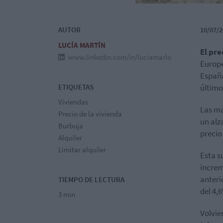
AUTOR
10/07/2
LUCÍA MARTÍN
El pre
www.linkedin.com/in/luciamarlo
Europe
España
ETIQUETAS
último
Viviendas
Las ma
Precio de la vivienda
un alza
Burbuja
precio
Alquiler
Limitar alquiler
Esta s
increm
anteri
TIEMPO DE LECTURA
del 4,
3 min
Volvie