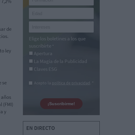
y 7,2%
sar de
cios.
Elige los boletines a los que
suscribirte
*
to ley
Apertura
La Magia de la Publicidad
Claves ESG
e se
Acepto la
política de privacidad
. *
s años
l (FMI)
¡Suscribirme!
va y
EN DIRECTO