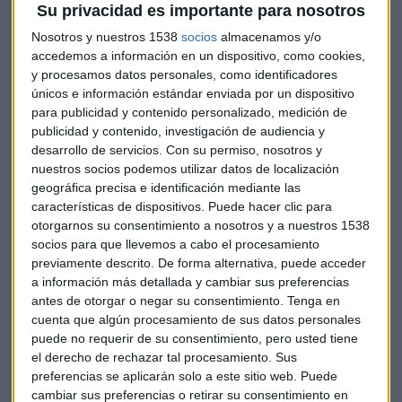
Su privacidad es importante para nosotros
baja médica. Pero cuando el empleo crece, el temor
disminuye y aumenta el absentismo laboral, según explica
Nosotros y nuestros 1538
socios
almacenamos y/o
accedemos a información en un dispositivo, como cookies,
el
subdirector de Asepeyo, Ricardo Alfaro.
y procesamos datos personales, como identificadores
únicos e información estándar enviada por un dispositivo
Entre los sectores con más trabajadores que piden la baja
para publicidad y contenido personalizado, medición de
por enfermedades comunes, destaca el de actividades
publicidad y contenido, investigación de audiencia y
sanitarias y servicios sociales. Este grupo crece un 7% en el
desarrollo de servicios.
Con su permiso, nosotros y
acumulado de septiembre y en comparación con el mismo
nuestros socios podemos utilizar datos de localización
periodo de 2015. Mientras, los empleados del sector
geográfica precisa e identificación mediante las
características de dispositivos. Puede hacer clic para
científico y técnico son los que menos bajas médicas
otorgarnos su consentimiento a nosotros y a nuestros 1538
solicitan.
socios para que llevemos a cabo el procesamiento
previamente descrito. De forma alternativa, puede acceder
El dato sobre el sexo es relevante ya que las mujeres son las
a información más detallada y cambiar sus preferencias
que más bajas piden por patologías comunes, pese a que
antes de otorgar o negar su consentimiento.
Tenga en
hay un mayor número de hombres con empleo. En total, un
cuenta que algún procesamiento de sus datos personales
55% de las mujeres afiliadas a Asepeyo ha padecido un
puede no requerir de su consentimiento, pero usted tiene
el derecho de rechazar tal procesamiento. Sus
proceso de baja durante enero y septiembre. También Alfaro
preferencias se aplicarán solo a este sitio web. Puede
hace hincapié en el tiempo que lleva el trabajador en la
cambiar sus preferencias o retirar su consentimiento en