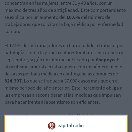
concentran en las mujeres, entre 31 y 40 años, con un
máximo de tres años de antigüedad. Este comportamiento
se explica por un aumento del
10.6%
del número de
trabajadores que solicitan la baja médica por enfermedad
común.
El 17.5% de los trabajadores no han acudido a trabajar por
patologías como la gripe o dolores lumbares entre enero y
septiembre, según un informe publicado por
Asepeyo
. El
absentismo laboral cerraba agosto con un número medio
de casos por baja médica en contingencias comunes de
324.397
. Lo que se traduce a 37.000 casos más que en el
mismo periodo del año anterior. Este incremento obliga a
las empresas a reconsiderar si las medidas que impulsan
para hacer frente al absentismo son eficientes.
Esto coincide con un aumento del 3% del número de
afiliados a la seguridad social. La tendencia indica que a
mayor número de parados, más miedo por acogerse a la