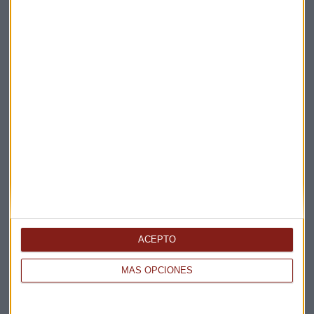
Apertura
La Magia de la Publicidad
Claves ESG
Acepto la
política de privacidad
. *
¡Suscribirme!
EN DIRECTO
@CAPITALRADIOB
ACEPTO
MÁS OPCIONES