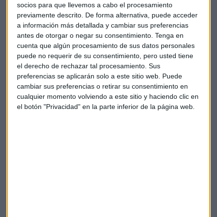
recuentan votos en días sucesivos a los comicios:
socios para que llevemos a cabo el procesamiento
previamente descrito. De forma alternativa, puede acceder
"
Es un fraude para el público americano
, una vergüenza
a información más detallada y cambiar sus preferencias
para el país. Hemos ganado esta elección, francamente.
antes de otorgar o negar su consentimiento.
Tenga en
Ahora vamos a asegurar la integridad, por el bien de la
cuenta que algún procesamiento de sus datos personales
nación, así que vamos a la Corte Suprema, queremos que
puede no requerir de su consentimiento, pero usted tiene
el derecho de rechazar tal procesamiento. Sus
todo ese voto pare,
no queremos que encuentren votos
preferencias se aplicarán solo a este sitio web. Puede
al día siguiente y los añadan a la lista
".
cambiar sus preferencias o retirar su consentimiento en
cualquier momento volviendo a este sitio y haciendo clic en
Cámara de Representantes, resultado
el botón "Privacidad" en la parte inferior de la página web.
en directo
El resultado actual es:
Partido Democrático 208-193
Partido Republicano
.
La mayoría se cifra en
218 escaños
.
Senado, resultado en directo
Se ha deshecho el empate existente en este órgano y el