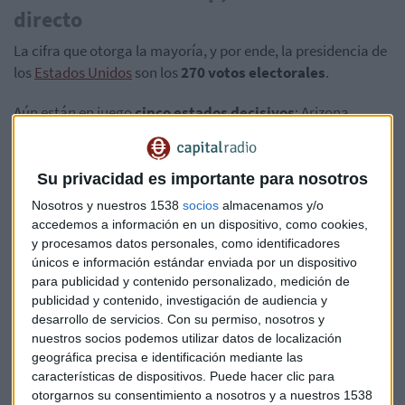
directo
La cifra que otorga la mayoría, y por ende, la presidencia de
los
Estados Unidos
son los
270 votos electorales
.
Aún están en juego
cinco estados decisivos
: Arizona,
Georgia, Michigan, Pensilvania y Wisconsin.
Se acaba de conocer que, en el estado de
Pensilvania
, aún
Su privacidad es importante para nosotros
restan por recontarse aproximadamente dos millones de
Nosotros y nuestros 1538
socios
almacenamos y/o
votos
accedemos a información en un dispositivo, como cookies,
y procesamos datos personales, como identificadores
El gran volumen de votos por correo a causa de la COVID-19
únicos e información estándar enviada por un dispositivo
podría provocar que
haya que esperar a las próximos
para publicidad y contenido personalizado, medición de
días
para conocer quién ocupará la Casa Blanca durante
publicidad y contenido, investigación de audiencia y
desarrollo de servicios.
Con su permiso, nosotros y
los próximos cuatro años.
nuestros socios podemos utilizar datos de localización
geográfica precisa e identificación mediante las
Sin embargo, Donald Trump es contrario a ello y ha
características de dispositivos. Puede hacer clic para
anunciado que
recurrirá ante la Corte Suprema
si se
otorgarnos su consentimiento a nosotros y a nuestros 1538