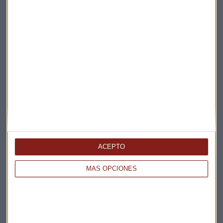
Elige los boletines a los que suscribirte
*
Apertura
La Magia de la Publicidad
Claves ESG
Acepto la
política de privacidad
. *
ACEPTO
MÁS OPCIONES
¡Suscribirme!
EN DIRECTO