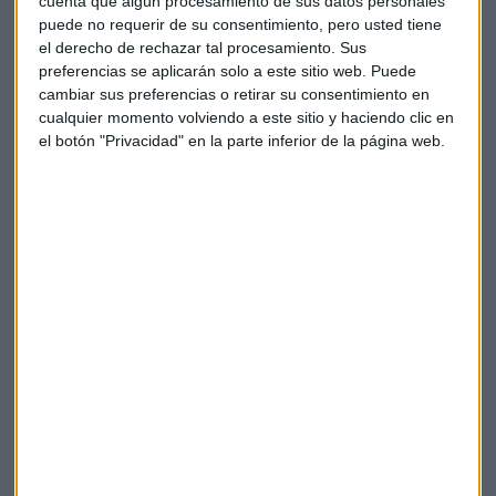
cuenta que algún procesamiento de sus datos personales
almacenamiento de gas. Además, este verano se lanzará un
puede no requerir de su consentimiento, pero usted tiene
modelo de subasta de gas para animar a los consumidores
el derecho de rechazar tal procesamiento. Sus
de gas industrial a ahorrar gas.
preferencias se aplicarán solo a este sitio web. Puede
cambiar sus preferencias o retirar su consentimiento en
Se había especulado con la posibilidad de pasar a la fase 2
cualquier momento volviendo a este sitio y haciendo clic en
desde que el proveedor ruso
Gazprom
redujo la semana
el botón "Privacidad" en la parte inferior de la página web.
pasada los flujos a través del
gasoducto Nord Stream 1 a
solo el 40%
de su capacidad, alegando que no se podían
efectuar envíos de equipamiento debido a las sanciones.
En la segunda fase, el mercado sigue siendo capaz de
absorber el volumen que falta sin necesidad de la
intervención estatal que entraría en la última fase de
emergencia.