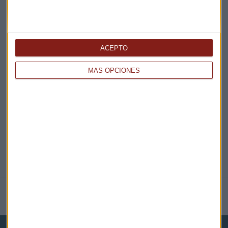
¡Suscribirme!
ACEPTO
EN DIRECTO
MÁS OPCIONES
@CAPITALRADIOB
NOTICIAS RELACIONADAS