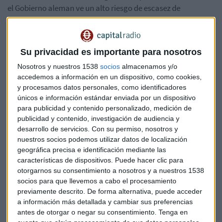
el Gobierno aleman ve un alto riesgo de escasez de
suministro de gas a largo plazo. Permite a las empresas
eléctricas repercutir los altos precios en la industria y los
hogares y contribuir así a reducir la demanda.
Su privacidad es importante para nosotros
Ante la disminución de los flujos de gas procedentes de su
Nosotros y nuestros 1538
socios
almacenamos y/o
principal proveedor, Rusia, la primera economía europea ha
accedemos a información en un dispositivo, como cookies,
y procesamos datos personales, como identificadores
estado desde finales de marzo en la fase 1 de su plan de
únicos e información estándar enviada por un dispositivo
emergencia, que incluye un control más estricto de los flujos
para publicidad y contenido personalizado, medición de
diarios y un esfuerzo por llenar las instalaciones de
publicidad y contenido, investigación de audiencia y
almacenamiento de gas.
desarrollo de servicios.
Con su permiso, nosotros y
nuestros socios podemos utilizar datos de localización
"No debemos engañarnos a nosotros mismos: el corte en el
geográfica precisa e identificación mediante las
suministro de gas es un
ataque económico
contra
características de dispositivos. Puede hacer clic para
nosotros por parte de Putin", dijo el ministro de Economía,
otorgarnos su consentimiento a nosotros y a nuestros 1538
Robert Habeck.
socios para que llevemos a cabo el procesamiento
previamente descrito. De forma alternativa, puede acceder
a información más detallada y cambiar sus preferencias
Según el plan, Berlín proporcionará una línea de crédito de
antes de otorgar o negar su consentimiento.
Tenga en
15.000 millones de euros para llenar las instalaciones de