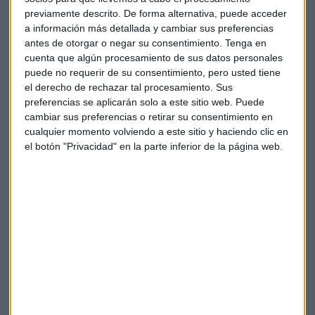
previamente descrito. De forma alternativa, puede acceder
a información más detallada y cambiar sus preferencias
antes de otorgar o negar su consentimiento.
Tenga en
cuenta que algún procesamiento de sus datos personales
puede no requerir de su consentimiento, pero usted tiene
el derecho de rechazar tal procesamiento. Sus
preferencias se aplicarán solo a este sitio web. Puede
cambiar sus preferencias o retirar su consentimiento en
cualquier momento volviendo a este sitio y haciendo clic en
el botón "Privacidad" en la parte inferior de la página web.
Olaf Scholz, candidato del partido
socialdemócrata (SPD)
Futuro próximo
El
peor resultado
desde las primeras elecciones en
Alemania tras la Segunda Guerra Mundial, abre la puerta a
la formación de un gobierno tripartito para dirigir el país.
Una de las opciones que tiene más posibilidades es la
conocida como el
semáforo
y que supone una alianza entre