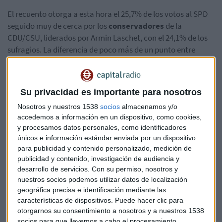
El recuento otorga a esta hora el 25,7% de los votos al SPD
seguido muy de cerca por los
conservadores
de la
CDU/CSU, liderados por Armin Laschet, con el 24,1% de los
sufragios. La diferencia de poco más de un punto entre
ambos partidos dibuja un esquema en el que se hace
obligatoria la negociación con los verdes (
Grüne
) y los
liberales (
FPD
) que obtiene el 14,8% y el 11,5% de los votos
Su privacidad es importante para nosotros
respectivamente.
Nosotros y nuestros 1538
socios
almacenamos y/o
accedemos a información en un dispositivo, como cookies,
El resultado de las elecciones, con la mínima victoria de
y procesamos datos personales, como identificadores
Scholz
sobre
Laschet
, contrasta con la ventaja de hasta
únicos e información estándar enviada por un dispositivo
cinco puntos que el socialdemócrata llegó a marcar pocos
para publicidad y contenido personalizado, medición de
días antes de los comicios en las encuestas.
publicidad y contenido, investigación de audiencia y
desarrollo de servicios.
Con su permiso, nosotros y
Angela Merkel se va: ¿cómo deja Alemania y hacia dónde
nuestros socios podemos utilizar datos de localización
va?
geográfica precisa e identificación mediante las
características de dispositivos. Puede hacer clic para
Escenario abierto: Alemania frente a un tripartito
otorgarnos su consentimiento a nosotros y a nuestros 1538
socios para que llevemos a cabo el procesamiento