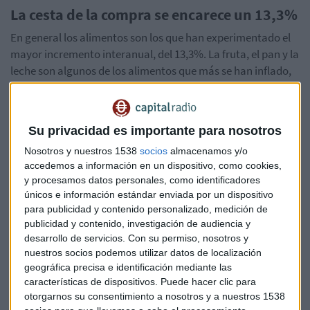
La cesta de la compra se encarece un 13,3%
En general los alimentos son los que han experimentado el
mayor incremento interanual, del 13,3%. La fruta, el pan y la
leche son algunos de los alimentos que más se han inflado,
productos básicos de primera necesidad.
Para que nos hagamos una idea, el
pan
es un
14% más
Su privacidad es importante para nosotros
caro
que en junio de 2021, la
leche y la fruta un 20%
, los
huevos un 24%
y el
aceite de oliva un 27%
. Y nada de
Nosotros y nuestros 1538
socios
almacenamos y/o
comer carne de vacuno… que está disparada, un 13%.
accedemos a información en un dispositivo, como cookies,
y procesamos datos personales, como identificadores
únicos e información estándar enviada por un dispositivo
Es decir, si antes un litro de leche nos costaba 1 euro, ahora
para publicidad y contenido personalizado, medición de
nos vale 1,20 euros; si una botella de aceite de oliva común
publicidad y contenido, investigación de audiencia y
valía 3,29 euros, ahora hay que pagar casi 1 euro con 20
desarrollo de servicios.
Con su permiso, nosotros y
más…y media docena de huevos se nos ha ido hasta los 2,60
nuestros socios podemos utilizar datos de localización
euros, cuando antes apenas alcanzaba los dos euros.
geográfica precisa e identificación mediante las
características de dispositivos. Puede hacer clic para
otorgarnos su consentimiento a nosotros y a nuestros 1538