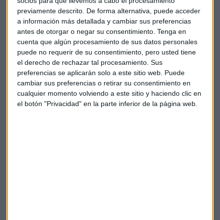
socios para que llevemos a cabo el procesamiento
previamente descrito. De forma alternativa, puede acceder
a información más detallada y cambiar sus preferencias
antes de otorgar o negar su consentimiento.
Tenga en
cuenta que algún procesamiento de sus datos personales
puede no requerir de su consentimiento, pero usted tiene
el derecho de rechazar tal procesamiento. Sus
preferencias se aplicarán solo a este sitio web. Puede
cambiar sus preferencias o retirar su consentimiento en
cualquier momento volviendo a este sitio y haciendo clic en
el botón "Privacidad" en la parte inferior de la página web.
A perro flaco todo son pulgas: las aerolíneas
se quedan fuera de cartera
Las aerolíneas no terminan de despegar en el
mercado tras la pandemia y el alza del precio de los
carburantes ¿Qué opinan los analistas?
Capital Radio /
/ 2022-07-08
Irse de vacaciones este año nos costará un
10% más
Atención a los paquetes turísticos, porque este año las
vacaciones serán un 10,6% más caras que el año pasado.