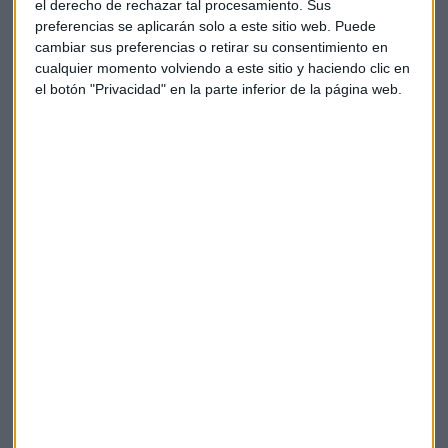
el derecho de rechazar tal procesamiento. Sus
preferencias se aplicarán solo a este sitio web. Puede
cambiar sus preferencias o retirar su consentimiento en
"Él es como es, hace sus cosas (...) pero este año ya le hemos
cualquier momento volviendo a este sitio y haciendo clic en
visto alcanzar su punto de ebullición", dijo el australiano,
el botón "Privacidad" en la parte inferior de la página web.
que comparte representante con Alonso, el italiano Flavio
Briatore. "Creo que las pruebas del invierno (boreal) serán
interesantes".
Si Alonso se toma un año sabático, puede aprender del
ejemplo del francés Alain Prost, que estuvo fuera del circuito
en 1992 y luego volvió a Williams para ganar su cuarto
título.
"Funcionó con Prost, así que quizás Fernando puede. Pero
es muy raro", señaló Webber.