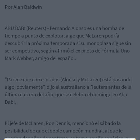
Por Alan Baldwin
ABU DABI (Reuters) - Fernando Alonso es una bomba de
tiempo a punto de explotar, algo que McLaren podría
descubrir la próxima temporada si su monoplaza sigue sin
ser competitivo, según afirmó el ex piloto de Fórmula Uno
Mark Webber, amigo del español.
"Parece que entre los dos (Alonso y McLaren) está pasando
algo, obviamente", dijo el australiano a Reuters antes de la
última carrera del año, que se celebra el domingo en Abu
Dabi.
El jefe de McLaren, Ron Dennis, mencionó el sábado la
posibilidad de que el doble campeón mundial, al que le
quedan dos años de contrato, se tome un año sabático la