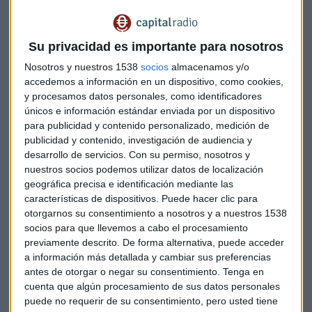
próxima temporada para no sufrir un año tan malo como
2015.
Su privacidad es importante para nosotros
Nosotros y nuestros 1538
socios
almacenamos y/o
Alonso, que dejó claro cómo se siente a lo largo de la peor
accedemos a información en un dispositivo, como cookies,
temporada de la historia de McLaren, respondió que su
y procesamos datos personales, como identificadores
deseo es competir en 2016, aunque no mostró un
únicos e información estándar enviada por un dispositivo
compromiso al cien por cien.
para publicidad y contenido personalizado, medición de
publicidad y contenido, investigación de audiencia y
desarrollo de servicios.
Con su permiso, nosotros y
nuestros socios podemos utilizar datos de localización
Webber, campeón del mundo de resistencia con Porsche en
geográfica precisa e identificación mediante las
la actualidad, dijo el sábado a la BBC que el español es "una
características de dispositivos. Puede hacer clic para
bomba de tiempo haciendo tictac", opinión que confirmó un
otorgarnos su consentimiento a nosotros y a nuestros 1538
día después.
socios para que llevemos a cabo el procesamiento
previamente descrito. De forma alternativa, puede acceder
a información más detallada y cambiar sus preferencias
"Lo es", comentó el ex piloto de Red Bull. "Es su estilo, lo
antes de otorgar o negar su consentimiento.
Tenga en
hemos visto. Por eso le queremos. Nunca sabes qué será lo
cuenta que algún procesamiento de sus datos personales
puede no requerir de su consentimiento, pero usted tiene
siguiente".