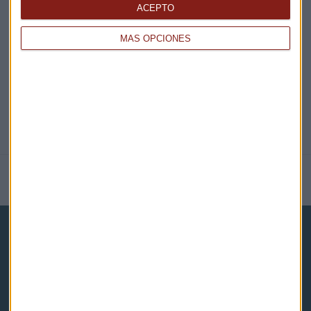
ACEPTO
@CAPITALRADIOB
MÁS OPCIONES
NOTICIAS RELACIONADAS
Capital Radio