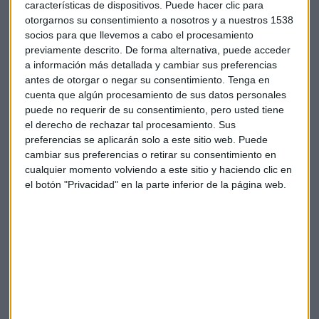
características de dispositivos. Puede hacer clic para
porcentaje del alquiler. Ahora lo que está pasando es que
otorgarnos su consentimiento a nosotros y a nuestros 1538
esa oferta que está en manos de los particulares y ahora va
socios para que llevemos a cabo el procesamiento
a ser más profesionalizada”, explica Andrés
Horcajada
, CEO
previamente descrito. De forma alternativa, puede acceder
Locare
Real Estate.
a información más detallada y cambiar sus preferencias
antes de otorgar o negar su consentimiento.
Tenga en
Error del Gobierno
cuenta que algún procesamiento de sus datos personales
puede no requerir de su consentimiento, pero usted tiene
El pasado mes de marzo, el Ejecutivo de Pedro Sánchez
el derecho de rechazar tal procesamiento. Sus
aprobó por decreto una ley que regula el
alquiler
. "El
preferencias se aplicarán solo a este sitio web. Puede
impacto no ha sido nada positivo", explica Mikel
cambiar sus preferencias o retirar su consentimiento en
Echavarren, CEO de Colliers. "Han entrado como un
cualquier momento volviendo a este sitio y haciendo clic en
el botón "Privacidad" en la parte inferior de la página web.
elefante en una cacharrería", añade.
Los expertos del sector inmobiliario presentes en el último
Inversión Inmobiliaria de Meli Torres coinciden en que "los
precios suben, porque la oferta no es suficientes y cuesta
construir".
Las peticiones al futuro ejecutivo es "mayor seguridad