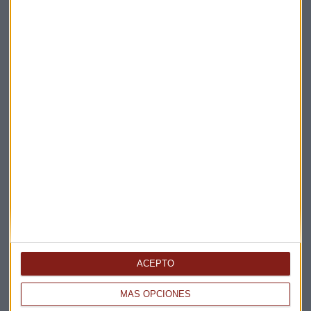
Elige los boletines a los que suscribirte
*
Apertura
La Magia de la Publicidad
Claves ESG
ACEPTO
Acepto la
política de privacidad
. *
MÁS OPCIONES