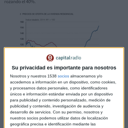
rozando el 40%.
Su privacidad es importante para nosotros
Nosotros y nuestros 1538
socios
almacenamos y/o
accedemos a información en un dispositivo, como cookies,
Precio vivienda, Banco de España
y procesamos datos personales, como identificadores
únicos e información estándar enviada por un dispositivo
Luego se colocan un amplio grupo de municipios como
para publicidad y contenido personalizado, medición de
Castellón, Sevilla, Granada, Alicante y Valladolid (entre
publicidad y contenido, investigación de audiencia y
otras), donde la subida está entre el 20% y el 30%.
desarrollo de servicios.
Con su permiso, nosotros y
nuestros socios podemos utilizar datos de localización
geográfica precisa e identificación mediante las
“En los últimos 5 años ha habido un incremento del