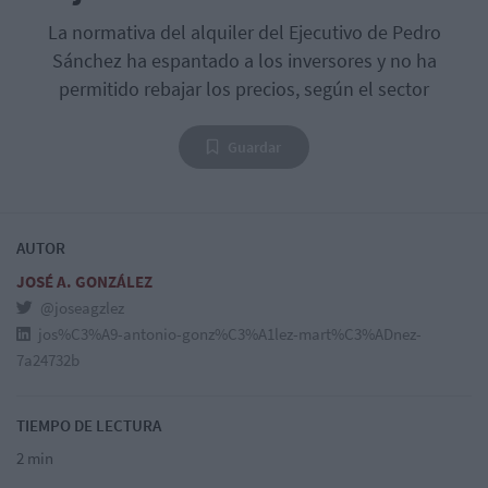
La normativa del alquiler del Ejecutivo de Pedro
Sánchez ha espantado a los inversores y no ha
permitido rebajar los precios, según el sector
Guardar
AUTOR
JOSÉ A. GONZÁLEZ
@joseagzlez
jos%C3%A9-antonio-gonz%C3%A1lez-mart%C3%ADnez-
7a24732b
TIEMPO DE LECTURA
2 min