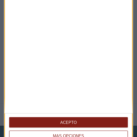
¡Suscribirme!
EN DIRECTO
@CAPITALRADIOB
NOTICIAS RELACIONADAS
ACEPTO
MÁS OPCIONES