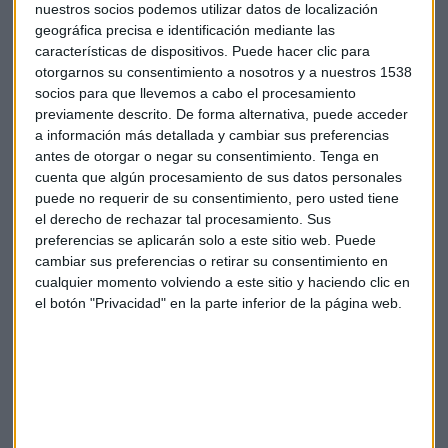
nuestros socios podemos utilizar datos de localización
geográfica precisa e identificación mediante las
Escucha la entrevista completa en
Información Capital
:
características de dispositivos. Puede hacer clic para
*Lo sentimos pero el audio ha sido eliminado
otorgarnos su consentimiento a nosotros y a nuestros 1538
socios para que llevemos a cabo el procesamiento
previamente descrito. De forma alternativa, puede acceder
a información más detallada y cambiar sus preferencias
Italia
Corrupción
Terremoto
Mafia
antes de otorgar o negar su consentimiento.
Tenga en
cuenta que algún procesamiento de sus datos personales
puede no requerir de su consentimiento, pero usted tiene
el derecho de rechazar tal procesamiento. Sus
preferencias se aplicarán solo a este sitio web. Puede
cambiar sus preferencias o retirar su consentimiento en
cualquier momento volviendo a este sitio y haciendo clic en
Suscríbete a nuestros boletines
el botón "Privacidad" en la parte inferior de la página web.
Te enviaremos las noticias más importantes del día