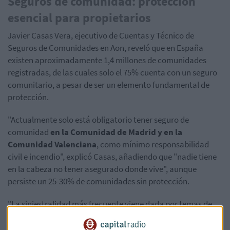
Seguros de comunidad: protección
esencial para propietarios
Javier Casas Vera, ejecutivo de Cuentas y Técnico de
Seguros de Comunidades en Aon, reveló que en España
existen aproximadamente 1,4 millones de comunidades
registradas, de las cuales solo el 75% cuenta con un seguro
comunitario, a pesar de ser un elemento fundamental de
protección.
"Actualmente solo está obligatorio tener seguro de
comunidad
en la Comunidad de Madrid y en la
Comunidad Valenciana
, como mínimo responsabilidad
civil e incendio", explicó Casas, añadiendo que "nadie tiene
en la cabeza no tener asegurado donde vive", aunque
persiste un 25-30% de comunidades sin protección.
"La siniestralidad más frecuente viene dada por temas de
agua", señaló Casas, destacando que "la gran mayoría de
siniestros que se producen en una comunidad es por algún