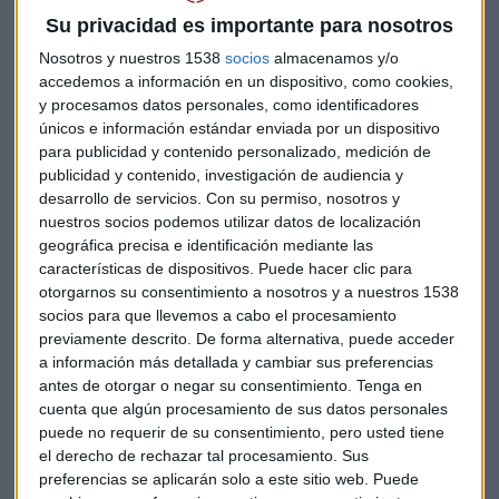
tipo de rotura de tubería comunitaria o por daños de lluvia".
Su privacidad es importante para nosotros
A estos se suman filtraciones por cubierta y fachada como
Nosotros y nuestros 1538
socios
almacenamos y/o
principales incidencias.
accedemos a información en un dispositivo, como cookies,
y procesamos datos personales, como identificadores
La importancia de un seguro de viaje con
únicos e información estándar enviada por un dispositivo
para publicidad y contenido personalizado, medición de
amplias coberturas
publicidad y contenido, investigación de audiencia y
Isabel Linares, directora de asistencia en Travel de Aon, con
desarrollo de servicios.
Con su permiso, nosotros y
nuestros socios podemos utilizar datos de localización
más de 15 años de experiencia en el sector, destacó el
geográfica precisa e identificación mediante las
crecimiento en la contratación de seguros de viaje,
características de dispositivos. Puede hacer clic para
especialmente tras la pandemia: "La gente fue consciente
otorgarnos su consentimiento a nosotros y a nuestros 1538
de la necesidad de viajar asegurado de todos los perjuicios
socios para que llevemos a cabo el procesamiento
que podía conllevar, no solo económicos".
previamente descrito. De forma alternativa, puede acceder
a información más detallada y cambiar sus preferencias
Linares enfatizó la necesidad de
contratar seguros con
antes de otorgar o negar su consentimiento.
Tenga en
amplias coberturas de gastos médicos
, especialmente
cuenta que algún procesamiento de sus datos personales
para destinos como Estados Unidos: "Hemos tenido casos
puede no requerir de su consentimiento, pero usted tiene
el derecho de rechazar tal procesamiento. Sus
que han superado el millón de euros de gastos médicos. Uno
preferencias se aplicarán solo a este sitio web. Puede
fue un ingreso por COVID en Estados Unidos y otro fue un