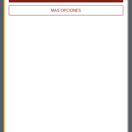
MÁS OPCIONES
Elige los boletines a los que suscribirte
*
Apertura
La Magia de la Publicidad
Claves ESG
Acepto la
política de privacidad
. *
¡Suscribirme!
EN DIRECTO