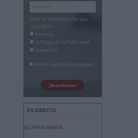
Elige los boletines a los que
suscribirte
*
Apertura
La Magia de la Publicidad
Claves ESG
Acepto la
política de privacidad
. *
¡Suscribirme!
EN DIRECTO
@CAPITALRADIOB