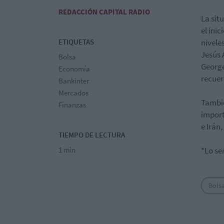
REDACCIÓN CAPITAL RADIO
La sit
el ini
ETIQUETAS
nivele
Jesús 
Bolsa
George
Economía
recuer
Bankinter
Mercados
Tambié
Finanzas
import
e Irán,
TIEMPO DE LECTURA
1 min
*Lo se
Bols