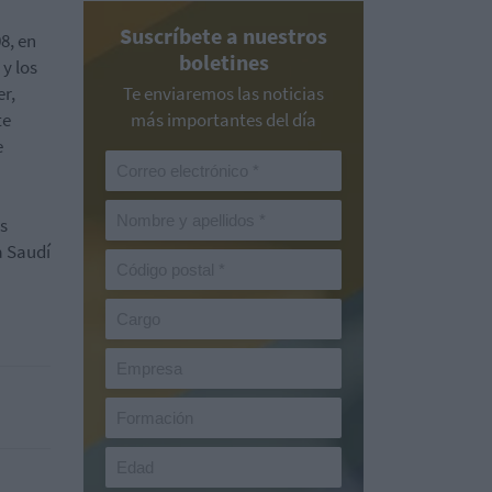
Suscríbete a nuestros
8, en
boletines
 y los
er,
Te enviaremos las noticias
te
más importantes del día
e
s
a Saudí