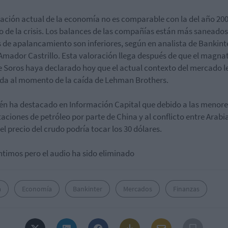
uación actual de la economía no es comparable con la del año 200
cio de la crisis. Los balances de las compañías están más saneados
s de apalancamiento son inferiores, según en analista de Bankint
Amador Castrillo. Esta valoración llega después de que el magna
 Soros haya declarado hoy que el actual contexto del mercado l
da al momento de la caída de Lehman Brothers.
n ha destacado en Información Capital que debido a las menore
aciones de petróleo por parte de China y al conflicto entre Arabi
 el precio del crudo podría tocar los 30 dólares.
ntimos pero el audio ha sido eliminado
a
Economía
Bankinter
Mercados
Finanzas