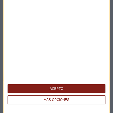
Elige los boletines a los que suscribirte
*
Apertura
La Magia de la Publicidad
Claves ESG
ACEPTO
Acepto la
política de privacidad
. *
MÁS OPCIONES
¡Suscribirme!