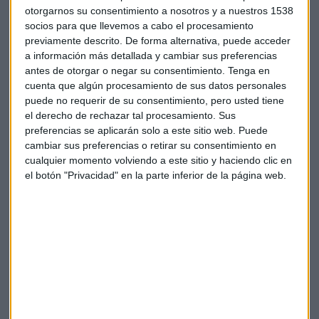
otorgarnos su consentimiento a nosotros y a nuestros 1538
centrales nucleares?
socios para que llevemos a cabo el procesamiento
Sin la energía nuclear, el precio de la electricidad
previamente descrito. De forma alternativa, puede acceder
a información más detallada y cambiar sus preferencias
estaría "por las nubes".
Así lo considera nuestro invitado
antes de otorgar o negar su consentimiento.
Tenga en
capital de este viernes. Con el sistema marginalista actual,
cuenta que algún procesamiento de sus datos personales
para evitar quedarse fuera de la subasta diaria,
"la energía
puede no requerir de su consentimiento, pero usted tiene
nuclear oferta cada día a 0".
Esto permite que esa alza de
el derecho de rechazar tal procesamiento. Sus
los precios subastados no se tensione tanto como ocurriría
preferencias se aplicarán solo a este sitio web. Puede
sin la nuclear.
cambiar sus preferencias o retirar su consentimiento en
cualquier momento volviendo a este sitio y haciendo clic en
Sin embargo, el plan actual del Gobierno de España pasa
el botón "Privacidad" en la parte inferior de la página web.
por erradicarla. Paulatinamente se irán acometiendo los
cierres de nuestros reactores, el primero de ellos en 2027 y el
último en 2035. Esto nos obliga, como país, a trazar un plan
que nos permita poder
sustituir ese 20%
o, por el
contrario, alterar el
sistema marginalista
actual para no
disparar más aún nuestras facturas eléctricas.
Aunque el
Plan Nacional Integrado de Energía y Clima