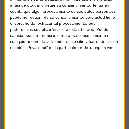
Clarios (Varta)
antes de otorgar o negar su consentimiento.
Tenga en
Excelencia Inmobiliaria: Culmia
cuenta que algún procesamiento de sus datos personales
puede no requerir de su consentimiento, pero usted tiene
Excelencia en la Digitalización Empresarial:
el derecho de rechazar tal procesamiento. Sus
Urbanitae
preferencias se aplicarán solo a este sitio web. Puede
Excelencia en Innovación en Formación: MSX
cambiar sus preferencias o retirar su consentimiento en
Internacional
cualquier momento volviendo a este sitio y haciendo clic en
el botón "Privacidad" en la parte inferior de la página web.
Excelencia como Mejor Gestora de Fondos: Lonvia
Excelencia en Inversión Sostenible: BMO Global
Asset Management
Excelencia en Sostenibilidad: Iberia
Excelencia en Ciberseguridad: Botech
Excelencia en Transformación Digital: Dapda
Excelencia en Transformación Social: Vida Silver
Excelencia como Mejor Solución de Negocio en
Inteligencia Artificial: Solera
Excelencia en Liderazgo Femenino en el Ámbito
Tecnológico: Encarga Piñero, del Grupo Piñero