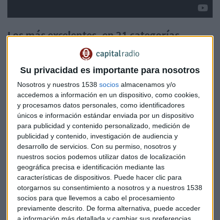
Los más excelentes, en 21 categorías
Este año, se han entregado 21 galardones para premiar la
excelencia empresarial en distintos sectores. Estos han sido
Su privacidad es importante para nosotros
los premiados de la IV Edición:
Nosotros y nuestros 1538
socios
almacenamos y/o
accedemos a información en un dispositivo, como cookies,
Excelencia en la Innovación: Livall
y procesamos datos personales, como identificadores
Excelencia en la Digitalización y el Empleo:
únicos e información estándar enviada por un dispositivo
Ayuntamiento de Madrid
para publicidad y contenido personalizado, medición de
Excelencia como Mejor Plataforma Trading: IG
publicidad y contenido, investigación de audiencia y
desarrollo de servicios.
Con su permiso, nosotros y
Excelencia al Bróker Online más Innovador: CMC
nuestros socios podemos utilizar datos de localización
Markets
geográfica precisa e identificación mediante las
Excelencia en Recursos Humanos: Grünenthal
características de dispositivos. Puede hacer clic para
Excelencia en Inteligencia Artificial y Machine
otorgarnos su consentimiento a nosotros y a nuestros 1538
socios para que llevemos a cabo el procesamiento
Learning: Foqum
previamente descrito. De forma alternativa, puede acceder
Excelencia en Movilidad Inteligente y Sostenible:
a información más detallada y cambiar sus preferencias