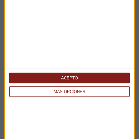
Suscríbete a nuestros boletines
Te enviaremos las noticias más importantes del día
ACEPTO
MÁS OPCIONES