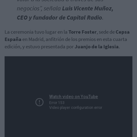
negocios”, señala
Luis Vicente Muñoz,
CEO y fundador de Capital Radio
.
La ceremonia tuvo lugar en la
Torre Foster
, sede de
Cepsa
España
en Madrid, anfitrión de los premios en esta cuarta
edición, y estuvo presentada por
Juanjo de la Iglesia
.