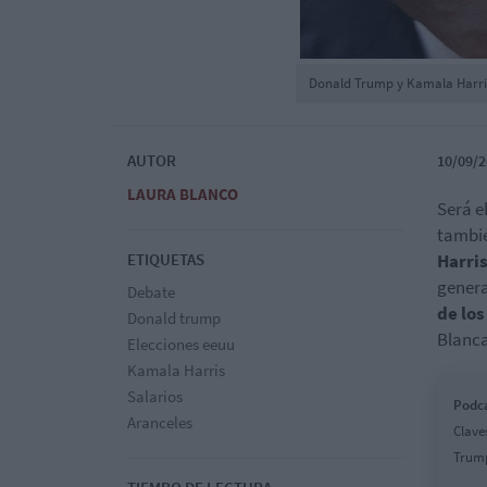
Donald Trump y Kamala Harri
AUTOR
10/09/2
LAURA BLANCO
Será e
tambié
ETIQUETAS
Harri
genera
Debate
de los
Donald trump
Blanca
Elecciones eeuu
Kamala Harris
Salarios
Podca
Aranceles
Clave
Trump