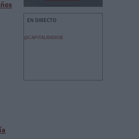
años
EN DIRECTO
@CAPITALRADIOB
ía