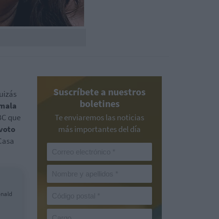
Suscríbete a nuestros
uizás
boletines
mala
BC que
Te enviaremos las noticias
voto
más importantes del día
 Casa
onald