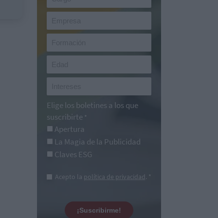
Elige los boletines a los que
suscribirte
*
Apertura
La Magia de la Publicidad
Claves ESG
Acepto la
política de privacidad
. *
¡Suscribirme!