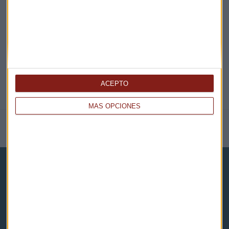
@CAPITALRADIOB
ACEPTO
MÁS OPCIONES
NOTICIAS RELACIONADAS
Capital Radio