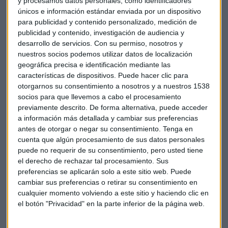
y procesamos datos personales, como identificadores
viene. El suministro puede caer hasta un 3% hasta las 783
únicos e información estándar enviada por un dispositivo
millones de toneladas.
para publicidad y contenido personalizado, medición de
publicidad y contenido, investigación de audiencia y
En Japón, el Nikkei de Tokio ha cerrado en los 19.649 puntos,
desarrollo de servicios.
Con su permiso, nosotros y
con un ojo puesto en la reunión de dos días de política
nuestros socios podemos utilizar datos de localización
monetaria del BOJ, para la que no se esperan cambios. En el
geográfica precisa e identificación mediante las
características de dispositivos. Puede hacer clic para
lado de las subidas, los fabricantes de automóviles como
otorgarnos su consentimiento a nosotros y a nuestros 1538
Toyota, Honda y Mazda. En el sector minorista, las acciones
socios para que llevemos a cabo el procesamiento
de Fast Retailing, que posee el gigante de ropa Uniqlo, han
previamente descrito. De forma alternativa, puede acceder
subido después de que haya anunciado un acuerdo de 8.100
a información más detallada y cambiar sus preferencias
millones de dólares con la compañía textil japonesa Toray.
antes de otorgar o negar su consentimiento.
Tenga en
cuenta que algún procesamiento de sus datos personales
En el resto de plazas, Australia ha cerrado con repuntes del
puede no requerir de su consentimiento, pero usted tiene
el derecho de rechazar tal procesamiento. Sus
0,29%, las más perjudicadas las compañías de metales
preferencias se aplicarán solo a este sitio web. Puede
como Fostescue Metals y Atlas Iron que han descendido un
cambiar sus preferencias o retirar su consentimiento en
4%, dañadas por la bajada de los precios del cobre.
cualquier momento volviendo a este sitio y haciendo clic en
el botón "Privacidad" en la parte inferior de la página web.
China
Japón
Economía
Mercados