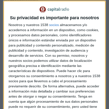
Tampoco puede descartarse una nueva escalada en la
disputa comercial entre China y Estados Unidos. La
Su privacidad es importante para nosotros
ralentización excesiva del sector inmobiliario es otro de los
Nosotros y nuestros 1538
socios
almacenamos y/o
riesgos a la baja del crecimiento chino. El sector se enfrenta
accedemos a información en un dispositivo, como cookies,
en 2022 a la estricta normativa para frenar su
y procesamos datos personales, como identificadores
sobrecalentamiento, que se traduce en un endurecimiento
únicos e información estándar enviada por un dispositivo
de sus condiciones de financiación e importantes
para publicidad y contenido personalizado, medición de
problemas de liquidez en de sus actores.
publicidad y contenido, investigación de audiencia y
desarrollo de servicios.
Con su permiso, nosotros y
nuestros socios podemos utilizar datos de localización
Respecto a la demanda interna señala que se está viendo
geográfica precisa e identificación mediante las
afectada la estrategia de Covid-cero, que supone estrictas
características de dispositivos. Puede hacer clic para
medidas de contención ante nuevos brotes y tiene un
otorgarnos su consentimiento a nosotros y a nuestros 1538
impacto negativo en el consumo nacional y las cadenas de
socios para que llevemos a cabo el procesamiento
suministro. La previsión actual de
Crédito y Caución
es que
previamente descrito. De forma alternativa, puede acceder
el consumo privado se ralentice hasta el 5% este año, pero
a información más detallada y cambiar sus preferencias
antes de otorgar o negar su consentimiento.
Tenga en
el deterioro podría ser aún mayor si persiste el actual
cuenta que algún procesamiento de sus datos personales
aumento de casos de Covid-19, afectando a las propias
puede no requerir de su consentimiento, pero usted tiene