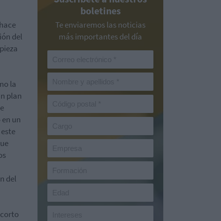
boletines
 hace
Te enviaremos las noticias
ión del
más importantes del día
mpieza
mo la
un plan
de
o en un
 este
que
os
n del
 corto