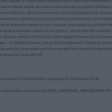
 en España. Es importante apuntar que el mercado inmobiliario 
 que ha desarrollado durante mucho tiempo su profesionalidad y
e reivindicarlo. Ahora con Internet hay una liberalización, que p
s sectores y productos es muy positiva e interesante, pero comp
sa no se puede comparar con comprar unos zapatos por Internet
 de una vivienda requiere ir al registro, comprobar documentac
ar planos, remitir información que te exige el Tesoro para el tema
eo... en definitiva hacer una gestión profesional. Entonces si p
ías para los inversores y se hace una gestión correcta lo que te
esoro en la Costa del Sol”.
 escuchar el debate entero aquí a partir del minuto 32.00
//capitalradio.es/audios/20170629_INVERSION_INMOBILIARIA.MP