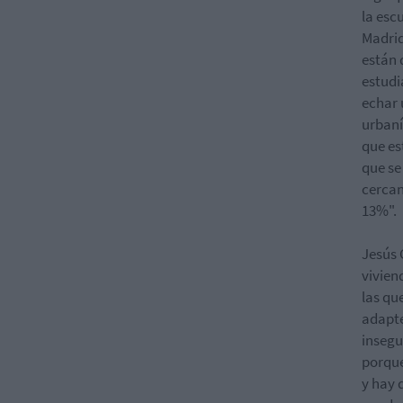
la esc
Madrid
están 
estudi
echar 
urbaní
que es
que se
cercan
13%".
Jesús 
vivien
las qu
adapte
insegu
porque
y hay 