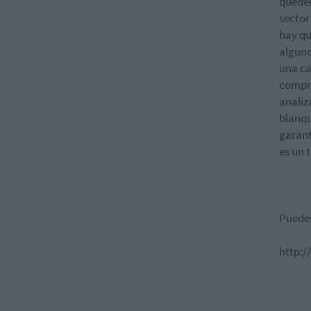
queden
sector
hay qu
alguno
una ca
compra
analiz
blanqu
garant
es un t
Puedes
http: