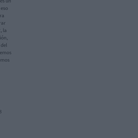
es un
 eso
ara
rar
, la
ión,
 del
onemos
nemos
3