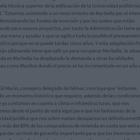
uela técnica superior de la edificación de la Universidad politécni
. "E
stamos asistiendo a un renacimiento de Marbella por el inter
demostrando los fondos de inversión y por los suelos que están
ando para nuevos proyectos, por tanto la Administración tiene q
una mano y ayudar a que se agilice todo lo posible el planeamien
stico porque no se puede tardar cinco años. Y esta adaptación Pa
tán ultimando tiene que salir ya para recuperar Marbella. la situ
 da en Marbella ha desplazado la demanda a otras localidades
as como Manilva donde el precio se ha incrementado en un año 
Gil Marín, consejero delegado de Gilmar, concluye que “estamos
do un momento histórico que requiere, además de las condicione
e ya contamos en cuanto a clima e infraestructuras. que nos
mos desde el punto de vista legal para que los fantasmas de la
ridad jurídica que nos sobre vuelan desaparezcan definitivament
 más del 80% de los compradores de vivienda en costa son extra
que dar un nivel de garantía importante para que los inversores s