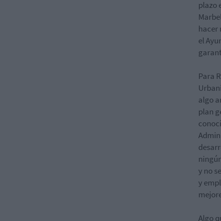
plazo 
Marbel
hacer 
el Ayu
garant
Para R
Urbani
algo a
plan g
conocí
Admini
desarr
ningún
y no s
y empl
mejore
Algo 