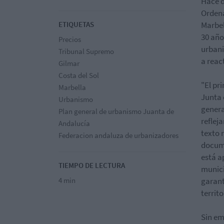
Hace d
Ordena
ETIQUETAS
Marbel
30 año
Precios
urbani
Tribunal Supremo
a react
Gilmar
Costa del Sol
"El pr
Marbella
Junta 
Urbanismo
genera
Plan general de urbanismo Juanta de
reflej
Andalucía
texto 
Federacion andaluza de urbanizadores
docume
está a
TIEMPO DE LECTURA
munici
4 min
garant
territ
Sin em