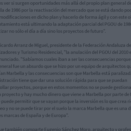
es ver si surgen oportunidades más allá del propio plan general d
la de 1986 por la reactivación del mercado que se está dando po
modificaciones en dicho plan y hacerlo de forma ágil y con este o
ntamiento está ultimando la adaptación parcial del PGOU de 198
izar no sólo el día a día sino los proyectos de futuro".
icardo Arranz de Miguel,
presidente de la Federación Andaluza d
zadores y Turismo Residencial, "l
a anulación del PGOU del 2010 
nunciado. "Sabíamos cuales iban a ser las consecuencias porque
eneral fue un absurdo que se hizo por un equipo de arquitectos q
an Marbella y las consecuencias son que Marbella está paralizada
stración tiene que dar una solución rápida para que se puedan
ollar proyectos, porque en estos momentos no se puede gestiona
 proyecto y hay mucho dinero que viene a Marbella por parte de
e puede permitir que se vayan porque la inversión es lo que crea r
eo y no se puede tirar por el suelo la marca Marbella que es una d
s marcas de España y de Europa".
que también comparte Eugenio Sánchez Moro,
arquitecto y profe