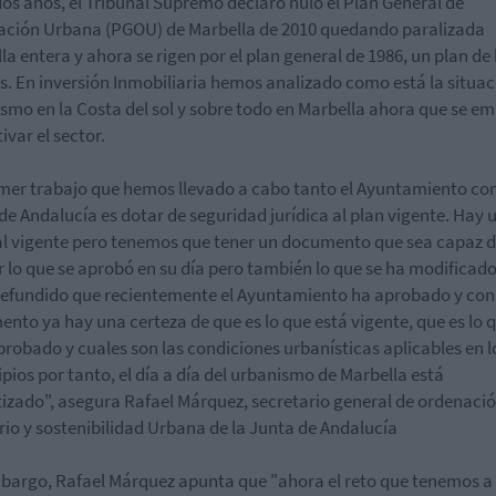
os años, el Tribunal Supremo declaró nulo el Plan General de
ción Urbana (PGOU) de Marbella de 2010 quedando paralizada
la entera y ah
ora se rigen por el plan general de 1986, un plan de
s. En inversión Inmobiliaria hemos analizado como está la situac
smo en la Costa del sol y sobre todo en Marbella ahora que se e
ivar el sector.
imer trabajo que hemos llevado a cabo tanto el Ayuntamiento co
de Andalucía es dotar de seguridad jurídica al plan vigente. Hay 
l vigente pero tenemos que tener un documento que sea capaz 
ar lo que se aprobó en su día pero también lo que se ha modificad
refundido que recientemente el Ayuntamiento ha aprobado y con
nto ya hay una certeza de que es lo que está vigente, que es lo 
probado y cuales son las condiciones urbanísticas aplicables en l
pios por tanto, el día a día del urbanismo de Marbella está
izado", asegura
Rafael Márquez, secretario general de ordenació
orio y sostenibilidad Urbana de la Junta de Andalucía
bargo, Rafael Márquez apunta que "ahora el reto que tenemos a