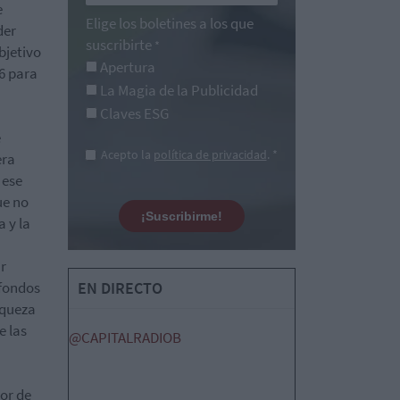
e
Elige los boletines a los que
der
suscribirte
*
bjetivo
Apertura
6 para
La Magia de la Publicidad
Claves ESG
e
Acepto la
política de privacidad
. *
era
 ese
ue no
¡Suscribirme!
 y la
r
 fondos
EN DIRECTO
iqueza
e las
@CAPITALRADIOB
sor de