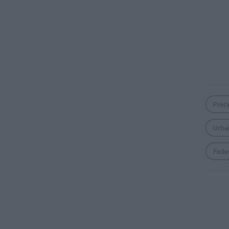
Preci
Urba
Fede