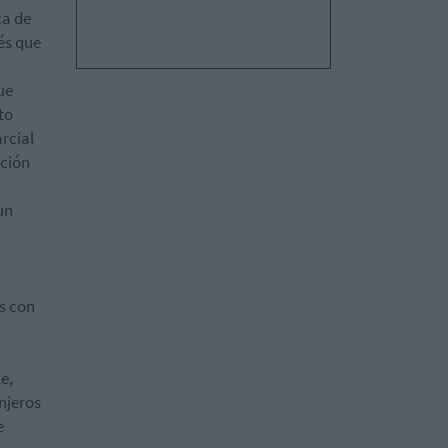
ca de
és que
ue
to
rcial
ación
un
s con
e,
njeros
e