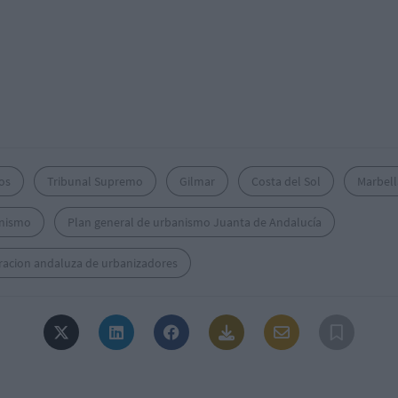
os
Tribunal Supremo
Gilmar
Costa del Sol
Marbell
nismo
Plan general de urbanismo Juanta de Andalucía
racion andaluza de urbanizadores