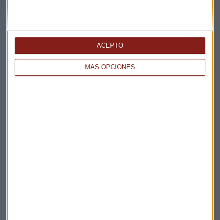
ACEPTO
MÁS OPCIONES
Elige los boletines a los que suscribirte
*
Apertura
La Magia de la Publicidad
Claves ESG