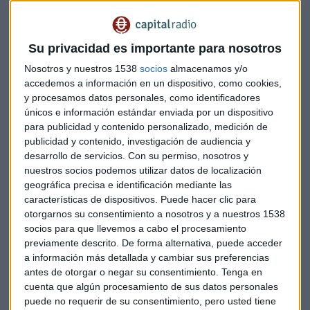
respuestas que la IA daba a preguntas como:"¿Qué hipoteca
me conviene? Teniendo en cuenta que tengo menos de 25
años, una sola renta porque no estoy casado y cuento con
Su privacidad es importante para nosotros
unos ingresos anuales de 28.000 euros".
Nosotros y nuestros 1538
socios
almacenamos y/o
accedemos a información en un dispositivo, como cookies,
La banca española va a dos
y procesamos datos personales, como identificadores
únicos e información estándar enviada por un dispositivo
velocidades
para publicidad y contenido personalizado, medición de
Mancha revela que "la conclusión principal que sacamos es
publicidad y contenido, investigación de audiencia y
desarrollo de servicios.
Con su permiso, nosotros y
que la banca española va a dos velocidades".
nuestros socios podemos utilizar datos de localización
geográfica precisa e identificación mediante las
Dentro del primer grupo, "encontramos entidades que
características de dispositivos. Puede hacer clic para
todos conocemos y que cualquier asistente puede entrar
otorgarnos su consentimiento a nosotros y a nuestros 1538
dentro de su web, leer las condiciones y recomendarlos
socios para que llevemos a cabo el procesamiento
prácticamente al instante. No olvidemos que
estas
previamente descrito. De forma alternativa, puede acceder
tecnologías lo que buscan es intentar construir la
a información más detallada y cambiar sus preferencias
respuesta en el menor tiempo posible
porque esto les
antes de otorgar o negar su consentimiento.
Tenga en
ahorra recursos y consume menos recursos
cuenta que algún procesamiento de sus datos personales
puede no requerir de su consentimiento, pero usted tiene
computacionales".