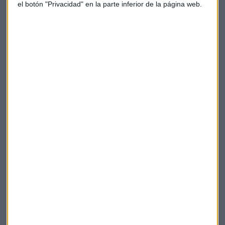
el botón "Privacidad" en la parte inferior de la página web.
Ferrer considera, no obstante, que la profesionalidad de los
gestores y el conocimiento de las alternativas del mercado
permiten acceder a esas inversiones y minimizar los riesgos.
Bonos
Inversión
Emergentes
Ahorro corporacion
Mirabaud
Suscríbete a nuestros boletines
Te enviaremos las noticias más importantes del día