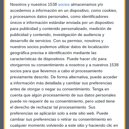
Nosotros y nuestros 1538
socios
almacenamos y/o
accedemos a información en un dispositivo, como cookies,
¿Y en qué países emergentes nos podemos fijar? Daniel
y procesamos datos personales, como identificadores
Moreno de Mirabaud nos plantea Brasil, más estable tras el
únicos e información estándar enviada por un dispositivo
cambio de Gobierno, o Turquía, que ofrece bastante valor y
para publicidad y contenido personalizado, medición de
tiene una divisa controlada. Y es que las rentabilidades de
publicidad y contenido, investigación de audiencia y
desarrollo de servicios.
Con su permiso, nosotros y
los bonos soberanos de los emergentes pueden ser bastante
nuestros socios podemos utilizar datos de localización
elevadas.
geográfica precisa e identificación mediante las
características de dispositivos. Puede hacer clic para
otorgarnos su consentimiento a nosotros y a nuestros 1538
socios para que llevemos a cabo el procesamiento
previamente descrito. De forma alternativa, puede acceder
a información más detallada y cambiar sus preferencias
Ferrer reconoce cómo los movimientos del dólar, por
antes de otorgar o negar su consentimiento.
Tenga en
ejemplo, pueden poner en riesgo las economías emergentes.
cuenta que algún procesamiento de sus datos personales
Pero cree que no es malo asumir algo de riesgo que puede
puede no requerir de su consentimiento, pero usted tiene
controlarse.
el derecho de rechazar tal procesamiento. Sus
preferencias se aplicarán solo a este sitio web. Puede
cambiar sus preferencias o retirar su consentimiento en
cualquier momento volviendo a este sitio y haciendo clic en