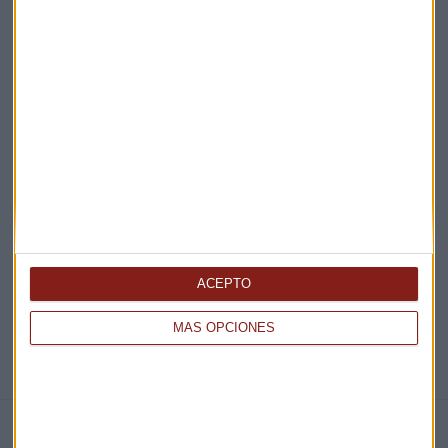
Acepto la
política de privacidad
. *
¡Suscribirme!
EN DIRECTO
@CAPITALRADIOB
ACEPTO
MÁS OPCIONES
NOTICIAS RELACIONADAS