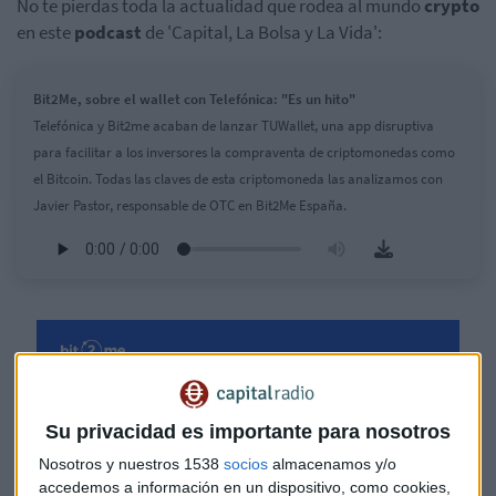
No te pierdas toda la actualidad que rodea al mundo
crypto
en este
podcast
de 'Capital, La Bolsa y La Vida':
Bit2Me, sobre el wallet con Telefónica: "Es un hito"
Telefónica y Bit2me acaban de lanzar TUWallet, una app disruptiva
para facilitar a los inversores la compraventa de criptomonedas como
el Bitcoin. Todas las claves de esta criptomoneda las analizamos con
Javier Pastor, responsable de OTC en Bit2Me España.
Su privacidad es importante para nosotros
Nosotros y nuestros 1538
socios
almacenamos y/o
accedemos a información en un dispositivo, como cookies,