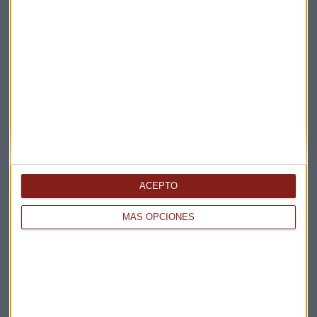
ACEPTO
MÁS OPCIONES
Elige los boletines a los que suscribirte
*
Apertura
La Magia de la Publicidad
Claves ESG