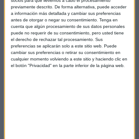
socios para que llevemos a cabo el procesamiento
cotizaba a 1.139 dólares.
previamente descrito. De forma alternativa, puede acceder
a información más detallada y cambiar sus preferencias
En 2016, un bitcoin costaba 202 dólares y dos años después
antes de otorgar o negar su consentimiento.
Tenga en
llegó a subir hasta los 19.750 dólares cuando tocó sus
cuenta que algún procesamiento de sus datos personales
máximos en 2017.
puede no requerir de su consentimiento, pero usted tiene
el derecho de rechazar tal procesamiento. Sus
preferencias se aplicarán solo a este sitio web. Puede
Ahora está en torno a 8.600 dólares.
cambiar sus preferencias o retirar su consentimiento en
cualquier momento volviendo a este sitio y haciendo clic en
Bitcoin representa todavía una porción muy pequeña dela
el botón "Privacidad" en la parte inferior de la página web.
economía, unos 240.000 millones de dólares, más o menos
como el PIB de Grecia. Pero este experto confía plenamente
en su futuro. Argumenta que estamos ante una moneda
global que da soberanía a los individuos para almacenar la
riqueza y transferirla sin ningún intermediario. En un
momento como el actual de pandemia
tener un activo
que te da certeza de cómo se va a comportar, le da
atractivo,
señala.
"Bitcoin es un activo independiente y neutral. No depende