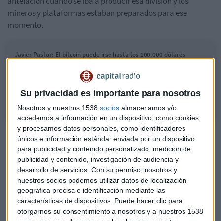
antelación cuando se iba a producir esa división y los
mineros y plataformas estaban preparados para ese
momento.
Javier Pastor: El bitcoin puede irse hasta los 100.000 dólares
Javier Pastor, director comercial en Bit2me, defiende el uso de bitcoin
como moneda segura y cree que introduce certeza y también
competencia en el mercado de dinero
Su privacidad es importante para nosotros
Nosotros y nuestros 1538
socios
almacenamos y/o
accedemos a información en un dispositivo, como cookies,
y procesamos datos personales, como identificadores
Pastor sí cree que puede ser el inicio de un nuevo rally
únicos e información estándar enviada por un dispositivo
alcista del bitcoin e incluso coincide con algunas
para publicidad y contenido personalizado, medición de
previsiones que lo ven en los
100.000 dólares en unos dos
publicidad y contenido, investigación de audiencia y
desarrollo de servicios.
Con su permiso, nosotros y
años.
nuestros socios podemos utilizar datos de localización
geográfica precisa e identificación mediante las
Para ello se apoya en la evolución histórica del bitcoin tras
características de dispositivos. Puede hacer clic para
las últimas divisiones. En 2012, cuando sucedió el primer
otorgarnos su consentimiento a nosotros y a nuestros 1538
“halving”, un bitcoin costaba 12 dólares y dos años después