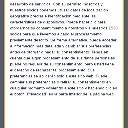
desarrollo de servicios.
Con su permiso, nosotros y
después de que el grupo alemán de neumáticos subiese
nuestros socios podemos utilizar datos de localización
ligeramente sus previsiones anuales tras aumentar sus
geográfica precisa e identificación mediante las
resultados en el tercer trimestre.
características de dispositivos. Puede hacer clic para
otorgarnos su consentimiento a nosotros y a nuestros 1538
socios para que llevemos a cabo el procesamiento
El sector energético era el que más subía hoy con el avance
previamente descrito. De forma alternativa, puede acceder
del crudo Brent, que rebotaba tras tres días de caídas.
a información más detallada y cambiar sus preferencias
antes de otorgar o negar su consentimiento.
Tenga en
cuenta que algún procesamiento de sus datos personales
puede no requerir de su consentimiento, pero usted tiene
el derecho de rechazar tal procesamiento. Sus
preferencias se aplicarán solo a este sitio web. Puede
cambiar sus preferencias o retirar su consentimiento en
cualquier momento volviendo a este sitio y haciendo clic en
el botón "Privacidad" en la parte inferior de la página web.
Suscríbete a nuestros boletines
Te enviaremos las noticias más importantes del día