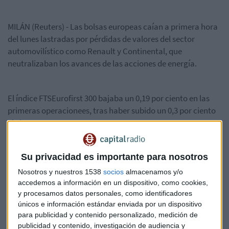
MILÁN (Reuters) - Las bolsas europeas caían a primera hora
del lunes lastradas por pérdidas de valores del sector
automovilístico como Renault y Continental, que
neutralizaban los avances de las acciones de energía.
El índice FTSEurofirst 300 bajaba un 0,19 por ciento en las
primeras operacionees, tras haber subido un 0,3 por ciento
el viernes.
Renault se dejaba un 3,2 por ciento después de que el primer
Su privacidad es importante para nosotros
ministro francés Manuel Valls dijese el domingo que el
Nosotros y nuestros 1538
socios
almacenamos y/o
Gobierno francés no quería una fusión entre el fabricante de
accedemos a información en un dispositivo, como cookies,
coches francés y su socio japonés Nissan.
y procesamos datos personales, como identificadores
únicos e información estándar enviada por un dispositivo
para publicidad y contenido personalizado, medición de
publicidad y contenido, investigación de audiencia y
Continental caía un 4 por ciento por recogida de beneficios