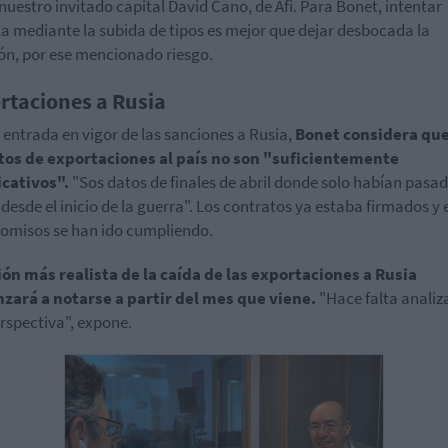
nuestro invitado capital David Cano, de Afi. Para Bonet, intentar
la mediante la subida de tipos es mejor que dejar desbocada la
ión, por ese mencionado riesgo.
rtaciones a Rusia
a entrada en vigor de las sanciones a Rusia,
Bonet considera qu
atos de exportaciones al país no son "suficientemente
icativos".
"Sos datos de finales de abril donde solo habían pasa
desde el inicio de la guerra". Los contratos ya estaba firmados y 
misos se han ido cumpliendo.
ión más realista de la caída de las exportaciones a Rusia
zará a notarse a partir del mes que viene.
"Hace falta analiz
rspectiva", expone.