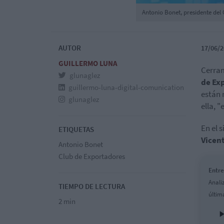
Antonio Bonet, presidente del
AUTOR
17/06/2
GUILLERMO LUNA
Cerra
glunaglez
de Ex
guillermo-luna-digital-comunication
están 
glunaglez
ella, 
En el 
ETIQUETAS
Vicen
Antonio Bonet
Club de Exportadores
Entre
Anali
TIEMPO DE LECTURA
últim
2 min