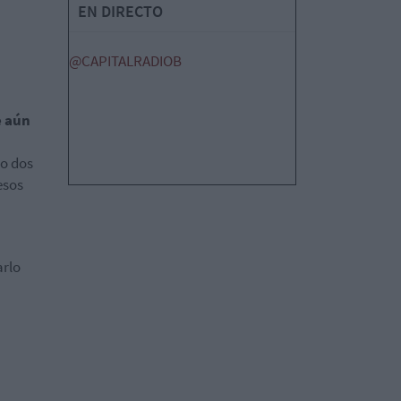
EN DIRECTO
@CAPITALRADIOB
e aún
do dos
esos
arlo