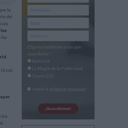
que la
te del
cias
 los
% ha
Elige los boletines a los que
suscribirte
*
stá
Apertura
La Magia de la Publicidad
10 mil
Claves ESG
Acepto la
política de privacidad
. *
mayor
¡Suscribirme!
Esta
al