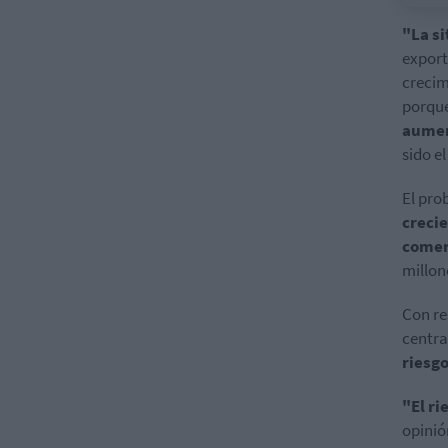
"La si
export
crecim
porqu
aumen
sido e
El pro
creci
comerc
millon
Con re
centra
riesgo
"El ri
opinió