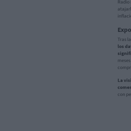
Radio 
atajar
inflac
Expo
Tras l
los d
signif
meses 
compro
La vis
comen
con pe