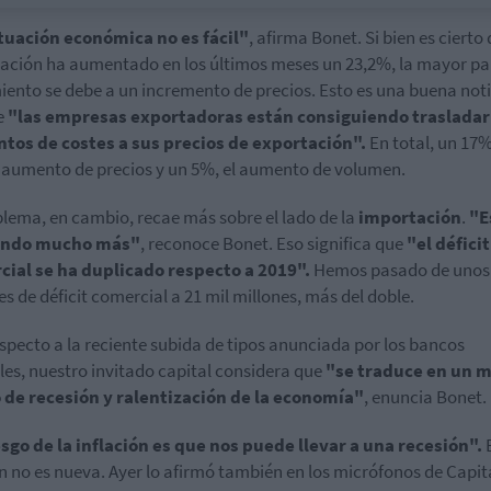
tuación económica no es fácil"
, afirma Bonet. Si bien es cierto 
ación ha aumentado en los últimos meses un 23,2%, la mayor par
iento se debe a un incremento de precios. Esto es una buena noti
e
"las empresas exportadoras están consiguiendo trasladar
tos de costes a sus precios de exportación".
En total, un 17
l aumento de precios y un 5%, el aumento de volumen.
blema, en cambio, recae más sobre el lado de la
importación
.
"E
endo mucho más"
, reconoce Bonet. Eso significa que
"el déficit
ial se ha duplicado respecto a 2019".
Hemos pasado de unos 
es de déficit comercial a 21 mil millones, más del doble.
specto a la reciente subida de tipos anunciada por los bancos
les, nuestro invitado capital considera que
"se traduce en un 
 de recesión y ralentización de la economía"
, enuncia Bonet.
esgo de la inflación es que nos puede llevar a una recesión".
n no es nueva. Ayer lo afirmó también en los micrófonos de Capit