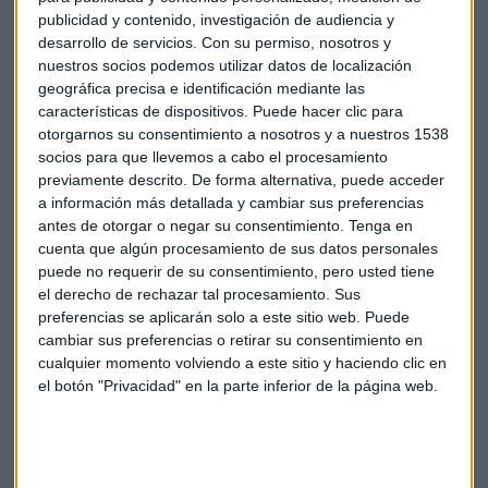
En cuanto a la ocupación, en un trimestre habitualmente
publicidad y contenido, investigación de audiencia y
bueno para
el empleo, aumentó en 427.800 personas en
desarrollo de servicios.
Con su permiso, nosotros y
el sector privado,
en tanto que en el público se incrementó
nuestros socios podemos utilizar datos de localización
en 6.900.
geográfica precisa e identificación mediante las
características de dispositivos. Puede hacer clic para
El sector privado tira del empleo
otorgarnos su consentimiento a nosotros y a nuestros 1538
socios para que llevemos a cabo el procesamiento
La ocupación se incrementó en 429.300 personas en el
previamente descrito. De forma alternativa, puede acceder
último año (+2 %), hasta situarse en 21.684.700
a información más detallada y cambiar sus preferencias
personas.
El empleo creció en todos los sectores, a
antes de otorgar o negar su consentimiento.
Tenga en
excepción de Agricultura. El sector en el que más aumentó
cuenta que algún procesamiento de sus datos personales
puede no requerir de su consentimiento, pero usted tiene
la ocupación fue Servicios, con 207.900 trabajadores más,
el derecho de rechazar tal procesamiento. Sus
seguido de la Industria, con 148.200 y Construcción, con
preferencias se aplicarán solo a este sitio web. Puede
74.600.
cambiar sus preferencias o retirar su consentimiento en
cualquier momento volviendo a este sitio y haciendo clic en
Por lo que respecta a
las Comunidades Autónomas, la
el botón "Privacidad" en la parte inferior de la página web.
ocupación aumentó en la mayor parte de las regiones
en el último año.
Los mayores aumentos se produjeron en
Valencia, con 97.600 ocupados más, Andalucía, 82.600 y
Madrid, con 70.400.