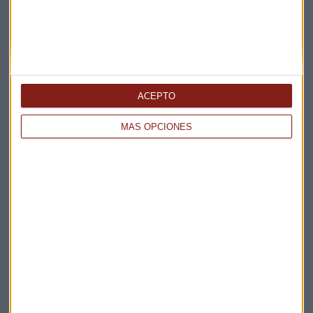
ACEPTO
Elige los boletines a los que suscribirte
*
Apertura
MÁS OPCIONES
La Magia de la Publicidad
Claves ESG
Acepto la
política de privacidad
. *
¡Suscribirme!
EN DIRECTO