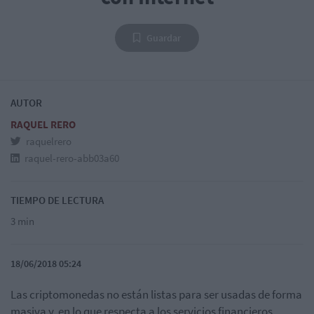
Guardar
AUTOR
RAQUEL RERO
raquelrero
raquel-rero-abb03a60
TIEMPO DE LECTURA
3 min
18/06/2018 05:24
Las criptomonedas no están listas para ser usadas de forma
masiva y, en lo que respecta a los servicios financieros