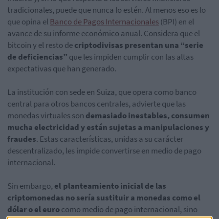
tradicionales, puede que nunca lo estén. Al menos eso es lo
que opina el
Banco de Pagos Internacionales
(BPI) en el
avance de su informe económico anual. Considera que el
bitcoin y el resto de
criptodivisas presentan una “serie
de deficiencias”
que les impiden cumplir con las altas
expectativas que han generado.
La institución con sede en Suiza, que opera como banco
central para otros bancos centrales, advierte que las
monedas virtuales son
demasiado inestables, consumen
mucha electricidad y están sujetas a manipulaciones y
fraudes
. Estas características, unidas a su carácter
descentralizado, les impide convertirse en medio de pago
internacional.
Sin embargo,
el planteamiento inicial de las
criptomonedas no sería sustituir a monedas como el
dólar o el euro
como medio de pago internacional, sino