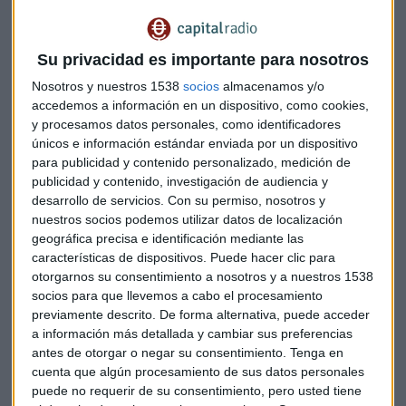
servir como vía de intercambio alternativa, alejada de las
dinámicas y el control del sistema financiero global y los
bancos centrales dominantes.
Su privacidad es importante para nosotros
Nosotros y nuestros 1538
socios
almacenamos y/o
El BPI ha analizado en el informe
Criptomonedas: más allá
accedemos a información en un dispositivo, como cookies,
del alboroto
, lo que se necesitaría para que el software de la
y procesamos datos personales, como identificadores
cadena de bloques en la que se basan las criptodivisas
únicos e información estándar enviada por un dispositivo
procesara las transacciones minoristas digitales que
para publicidad y contenido personalizado, medición de
actualmente gestionan los sistemas de pago nacionales. A
publicidad y contenido, investigación de audiencia y
medida que aumentan las transacciones, el consumo de
desarrollo de servicios.
Con su permiso, nosotros y
datos, la energía y el tamaño de los libros de contabilidad -
nuestros socios podemos utilizar datos de localización
geográfica precisa e identificación mediante las
donde el sistema registra las operaciones- la institución
características de dispositivos. Puede hacer clic para
concluye que se saturaría toda la red, desde los teléfonos
otorgarnos su consentimiento a nosotros y a nuestros 1538
móviles hasta los servidores.
En definitiva, se paralizaría
socios para que llevemos a cabo el procesamiento
internet
.
previamente descrito. De forma alternativa, puede acceder
a información más detallada y cambiar sus preferencias
Los investigadores del BPI alertan de
“desastre
antes de otorgar o negar su consentimiento.
Tenga en
ambiental”
, dada la inmensa cantidad de energía que
cuenta que algún procesamiento de sus datos personales
puede no requerir de su consentimiento, pero usted tiene
consume la minería de bitcoin para realizar las operaciones