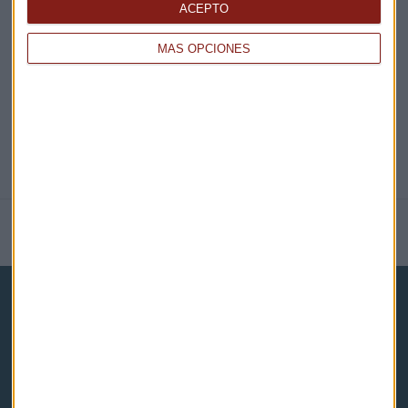
ACEPTO
@CAPITALRADIOB
MÁS OPCIONES
NOTICIAS RELACIONADAS
Capital Radio