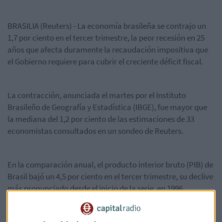
BRASILIA (Reuters) - La economía brasileña se contrajo un
1,7 por ciento en el tercer trimestre, la peor recesión en 25
años que afecta duramente la recaudación impositiva que
el Gobierno requiere para cubrir el creciente déficit fiscal.
La contracción, anunciada el martes por el Instituto
Brasileño de Geografía y Estadística (IBGE), fue mayor que
la mediana del 1,2 por ciento de las estimaciones de 33
economistas consultados en un sondeo de Reuters.
En la comparación anual, el producto interior bruto (PIB) de
Brasil bajó un 4,5 por ciento en el tercer trimestre, su declive
más pronunciado desde el inicio de la serie, en 1996.
Las medidas de austeridad del Gobierno han tenido escaso