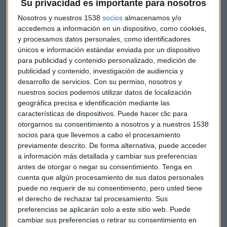
Su privacidad es importante para nosotros
éxito y la recesión merma los ingresos tributarios más
Nosotros y nuestros 1538
socios
almacenamos y/o
rápidamente de lo que Brasilia puede reducir el gasto, lo que
accedemos a información en un dispositivo, como cookies,
ha minado la credibilidad del ministro de Hacienda y llevó a
y procesamos datos personales, como identificadores
Standard & Poor's a bajar la calificación de Brasil a terreno
únicos e información estándar enviada por un dispositivo
especulativo.
para publicidad y contenido personalizado, medición de
publicidad y contenido, investigación de audiencia y
desarrollo de servicios.
Con su permiso, nosotros y
nuestros socios podemos utilizar datos de localización
La inversión disminuyó un 15,0 por ciento con respecto al
geográfica precisa e identificación mediante las
año previo, encadenando el noveno trimestre seguido de
características de dispositivos. Puede hacer clic para
caída.
otorgarnos su consentimiento a nosotros y a nuestros 1538
socios para que llevemos a cabo el procesamiento
previamente descrito. De forma alternativa, puede acceder
El consumo de los hogares se redujo un 1,5 por ciento con
a información más detallada y cambiar sus preferencias
respecto del segundo trimestre, con el desempleo en un
antes de otorgar o negar su consentimiento.
Tenga en
máximo de seis años y con un salto en los precios al
cuenta que algún procesamiento de sus datos personales
puede no requerir de su consentimiento, pero usted tiene
consumidor de casi un 10 por ciento en 12 meses.
el derecho de rechazar tal procesamiento. Sus
preferencias se aplicarán solo a este sitio web. Puede
cambiar sus preferencias o retirar su consentimiento en
Frente a los problemas de la economía y el mal ambiente