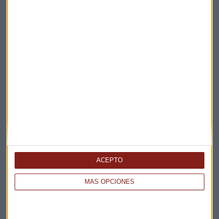
La Magia de la Publicidad
Claves ESG
Acepto la
política de privacidad
. *
¡Suscribirme!
EN DIRECTO
@CAPITALRADIOB
ACEPTO
MÁS OPCIONES