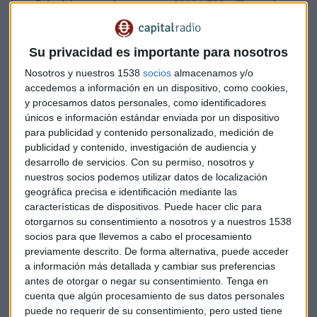
beneficio del grupo al generar en 2016 1.786 millones de
euros.
Su privacidad es importante para nosotros
Para
Telefónica
, Brasil es su segundo mercado con el 22%
de sus ingresos con una cifra de negocios que supera los
Nosotros y nuestros 1538
socios
almacenamos y/o
11.000 millones de euros en 2016.
accedemos a información en un dispositivo, como cookies,
y procesamos datos personales, como identificadores
únicos e información estándar enviada por un dispositivo
Otra empresas presente es
Repsol
. Brasil aporta el 8% de la
para publicidad y contenido personalizado, medición de
producción total del grupo que es de 690.200 barriles
publicidad y contenido, investigación de audiencia y
equivalentes de crudo al día de media. Es el quinto país más
desarrollo de servicios.
Con su permiso, nosotros y
importante en términos de producción de un total de 30 en
nuestros socios podemos utilizar datos de localización
los que opera. Repsol está presente en Brasil desde hace 20
geográfica precisa e identificación mediante las
años.
características de dispositivos. Puede hacer clic para
otorgarnos su consentimiento a nosotros y a nuestros 1538
socios para que llevemos a cabo el procesamiento
Otra empresa con intereses en el país es
Día
. Brasil es su
previamente descrito. De forma alternativa, puede acceder
segundo mercado donde consigue en 2016 más de 1.600
a información más detallada y cambiar sus preferencias
millones en concepto de ventas. No obstante, el negocio en
antes de otorgar o negar su consentimiento.
Tenga en
el país se ha ralentizado el año pasado debido al efecto
cuenta que algún procesamiento de sus datos personales
negativo del real brasileño.
puede no requerir de su consentimiento, pero usted tiene