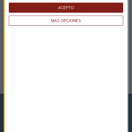
EN DIRECTO
ACEPTO
@CAPITALRADIOB
MÁS OPCIONES
NOTICIAS RELACIONADAS