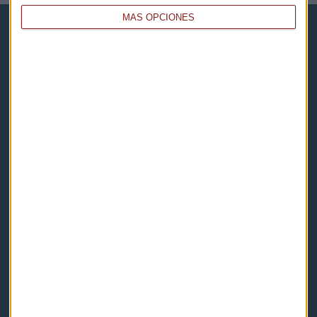
MÁS OPCIONES
Capital Radio
Noticias
Eventos
Consultorios
Programas y podcasts
Contacto & Legal
Contacto