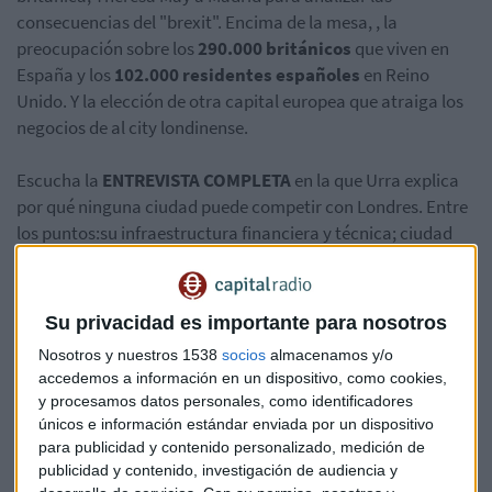
consecuencias del "brexit". Encima de la mesa, , la
preocupación sobre los
290.000 británicos
que viven en
España y los
102.000 residentes españoles
en Reino
Unido. Y la elección de otra capital europea que atraiga los
negocios de al city londinense.
Escucha la
ENTREVISTA COMPLETA
en la que Urra explica
por qué ninguna ciudad puede competir con Londres. Entre
los puntos:su infraestructura financiera y técnica; ciudad
global y la cualificación de los profesionales.
Su privacidad es importante para nosotros
Nosotros y nuestros 1538
socios
almacenamos y/o
accedemos a información en un dispositivo, como cookies,
y procesamos datos personales, como identificadores
únicos e información estándar enviada por un dispositivo
para publicidad y contenido personalizado, medición de
publicidad y contenido, investigación de audiencia y