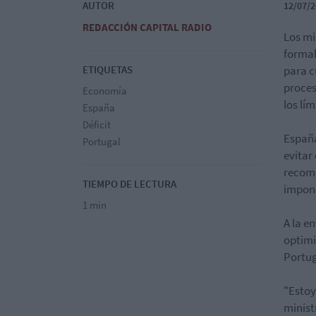
AUTOR
12/07/2
REDACCIÓN CAPITAL RADIO
Los mi
formal
ETIQUETAS
para c
proces
Economía
los lím
España
Déficit
España
Portugal
evitar
recome
TIEMPO DE LECTURA
impon
1 min
A la e
optimi
Portug
"Estoy
minist