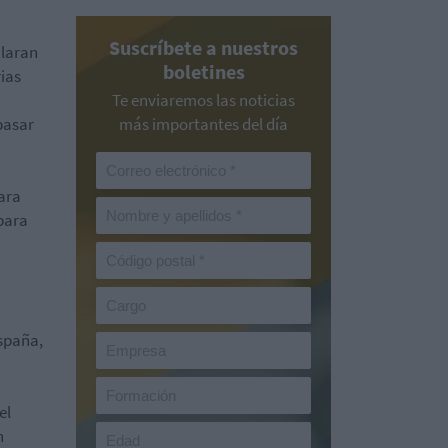
Suscríbete a nuestros
claran
boletines
ias
Te enviaremos las noticias
pasar
más importantes del día
ara
 para
España,
el
n