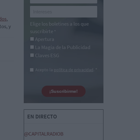
dos
,
Elige los boletines a los que
os, y
suscribirte
*
Apertura
La Magia de la Publicidad
Claves ESG
Acepto la
política de privacidad
. *
¡Suscribirme!
EN DIRECTO
@CAPITALRADIOB