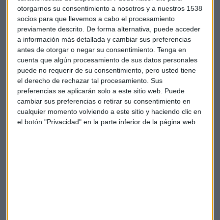
El Acuerdo de París puede no ser
otorgarnos su consentimiento a nosotros y a nuestros 1538
socios para que llevemos a cabo el procesamiento
suficiente
previamente descrito. De forma alternativa, puede acceder
a información más detallada y cambiar sus preferencias
No obstante, el panel de expertos de esta unidad de
antes de otorgar o negar su consentimiento.
Tenga en
inteligencia de The Economist, reconoce también
la
cuenta que algún procesamiento de sus datos personales
incertidumbre en las previsiones
sobre el impacto
puede no requerir de su consentimiento, pero usted tiene
climático.
el derecho de rechazar tal procesamiento. Sus
preferencias se aplicarán solo a este sitio web. Puede
Los investigadores han tenido en cuenta que los países
cambiar sus preferencias o retirar su consentimiento en
seguramente harán esfuerzos por implementar el Acuerdo
cualquier momento volviendo a este sitio y haciendo clic en
de París. Pero también señalan que es posible que esos
el botón "Privacidad" en la parte inferior de la página web.
esfuerzos no sean suficientes.
De hecho,
Donald Trump ha dado los primeros pasos
para sacar a Estados Unidos de ese pacto
; su salida
oficial será en noviembre de 2020. Y lo cierto es que no
sorprende a nadie. Ya hace tiempo que Trump asegura que
el cambio climático es una farsa detrás de la cual está
China.