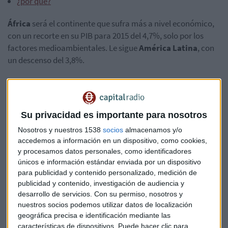
¿por qué?
África
será el continente que sufra más a nivel económico,
con un recorte en su PIB para 2015 del 4,7%, solo por los
factores medioambientales. Le sigue
América Latina
, con
un descenso del 3,8%.
Para
Oriente Medio
la caída será del 3,7%; por detrás
encontramos a
Europa del este
(-3%) y
Asia-Pacífico
(-2,6%).
Su privacidad es importante para nosotros
Las regiones que van a soportar mejor los golpes de la crisis
Nosotros y nuestros 1538
socios
almacenamos y/o
climática en sus economías van a ser
Norteamérica
, cuyo
accedemos a información en un dispositivo, como cookies,
y procesamos datos personales, como identificadores
PIB se vería reducido en un 1% y
Europa occidental
, con un
únicos e información estándar enviada por un dispositivo
descenso del 1,7% en su economía.
para publicidad y contenido personalizado, medición de
publicidad y contenido, investigación de audiencia y
Ambas regiones, según los expertos, están mejor
desarrollo de servicios.
Con su permiso, nosotros y
preparadas para este reto desde el punto de vista
nuestros socios podemos utilizar datos de localización
institucional.
geográfica precisa e identificación mediante las
características de dispositivos. Puede hacer clic para