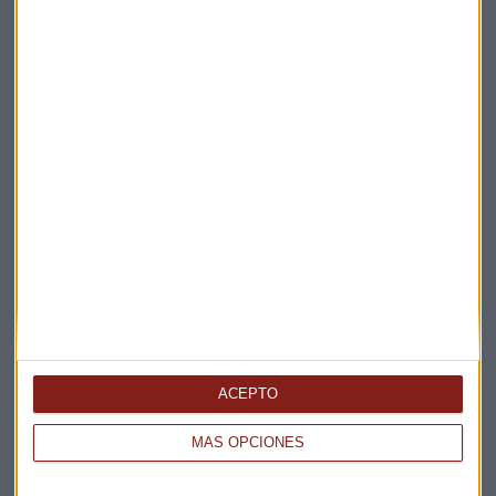
Elige los boletines a los que suscribirte
*
Apertura
La Magia de la Publicidad
Claves ESG
ACEPTO
Acepto la
política de privacidad
. *
MÁS OPCIONES
¡Suscribirme!