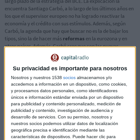
largo plazo de la estrategia del BCE. La explicación la
encuentra Santiago Carbó, a lo largo de los últimos años en
los que el supervisor europeo no ha logrado reactivar la
economía y el crédito con sus estímulos. Además, según
Carbó, la agenda que hay que buscar no es la de bajar los
tipos, sino la de hacer más
reformas
en la eurozona y en
otros países. Además, Carbó cree que con las nuevas
medidas los efectos sobre las PYMES serán limitados porque
el BCE solo comprará deuda de las grandes empresas. En
cuanto a la
economía española
, la predicción es la
Su privacidad es importante para nosotros
siguiente: si se prolonga la incertidumbre política a lo largo
Nosotros y nuestros 1538
socios
almacenamos y/o
de mucho tiempo, se retraerán más inversiones.
accedemos a información en un dispositivo, como cookies,
y procesamos datos personales, como identificadores
únicos e información estándar enviada por un dispositivo
Escucha la entrevista completa en
Capital, la Bolsa y la Vida.
para publicidad y contenido personalizado, medición de
publicidad y contenido, investigación de audiencia y
*Lo sentimos pero el audio ha sido eliminado
desarrollo de servicios.
Con su permiso, nosotros y
nuestros socios podemos utilizar datos de localización
geográfica precisa e identificación mediante las
características de dispositivos. Puede hacer clic para