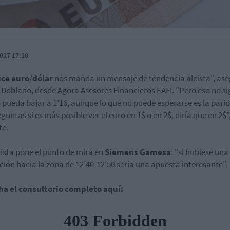
017 17:10
uce euro
/
dólar
nos manda un mensaje de tendencia alcista", as
 Doblado, desde Agora Asesores Financieros EAFI. "Pero eso no si
 pueda bajar a 1'16, aunque lo que no puede esperarse es la parid
guntas si es más posible ver el euro en 1$ o en 2$, diría que en 2$"
te.
lista pone el punto de mira en
Siemens Gamesa
: "si hubiese una
ción hacia la zona de 12'40-12'50 sería una apuesta interesante".
ha el consultorio completo aquí: