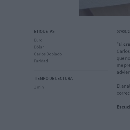
ETIQUETAS
07/09/2
Euro
"El
cr
Dólar
Carlos
Carlos Doblado
que no
Paridad
me pre
advier
TIEMPO DE LECTURA
El ana
1 min
correc
Escuc