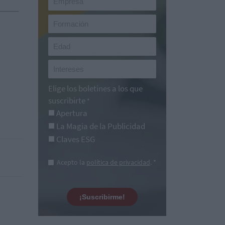
Elige los boletines a los que
suscribirte
*
Apertura
La Magia de la Publicidad
Claves ESG
Acepto la
política de privacidad
. *
¡Suscribirme!