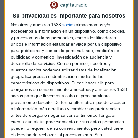
"que estamos a tiempo". Sin embargo, pide a todos los
políticos "altura de miras y dejar a un lado la lucha
Su privacidad es importante para nosotros
partidista".
Nosotros y nuestros 1538
socios
almacenamos y/o
accedemos a información en un dispositivo, como cookies,
"Hay que buscar una visión a medio-largo plazo que proteja
y procesamos datos personales, como identificadores
el sector productivo de nuestro país", relata Garrido. Y eso
únicos e información estándar enviada por un dispositivo
pasa por facilitar los ERE.
para publicidad y contenido personalizado, medición de
publicidad y contenido, investigación de audiencia y
"Los
ERTE
fueron una medida temporal para hacer frente a
desarrollo de servicios.
Con su permiso, nosotros y
una situación temporal y la situación en la que estamos es
nuestros socios podemos utilizar datos de localización
necesario ayudar a las empresas", señala. "Si queremos que
geográfica precisa e identificación mediante las
sobrevivan tienen que equilibrar las cuentas y eso son
características de dispositivos. Puede hacer clic para
otorgarnos su consentimiento a nosotros y a nuestros 1538
gastos de personal y equilibrar plantillas".
socios para que llevemos a cabo el procesamiento
previamente descrito. De forma alternativa, puede acceder
Cierre de Madrid
a información más detallada y cambiar sus preferencias
Madrid, tanto la capital como la región, se ha convertido en
antes de otorgar o negar su consentimiento.
Tenga en
cuenta que algún procesamiento de sus datos personales
el campo de batalla ideológico de las distintas
puede no requerir de su consentimiento, pero usted tiene
administraciones del Estado. Esta semana se prevé clave en
el derecho de rechazar tal procesamiento. Sus
la expansión de la Covid-19.