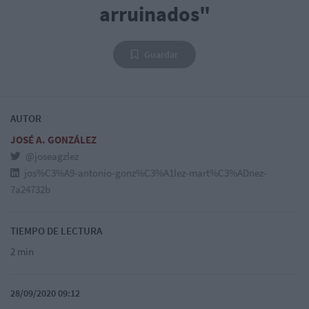
arruinados"
Guardar
AUTOR
JOSÉ A. GONZÁLEZ
@joseagzlez
jos%C3%A9-antonio-gonz%C3%A1lez-mart%C3%ADnez-
7a24732b
TIEMPO DE LECTURA
2 min
28/09/2020 09:12