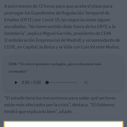
A poco menos de 72 horas para que acabe el plazo para
prorrogar los Expedientes de Regulación Temporal de
Empleo (ERTE) por Covid-19, las negociaciones siguen
encalladas. "No tiene sentido dejar fuera de los ERTE a la
hostelería", explica Miguel Garrido, presidente de CEIM
(Confederación Empresarial de Madrid) y vicepresidente de
CEOE, en Capital, la Bolsa y la Vida con Luis Vicente Muñoz.
CEIM: "Un cierre previene contagios, pero estaremos más
arruinados"
"El estado tiene los mecanismos para saber qué sectores
están más afectados por la crisis", destaca. "El Gobierno
tendrá que explicarlo bien", añade.
No obstante, Garrido se muestra "optimista" y apunta a