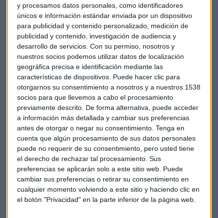
y procesamos datos personales, como identificadores
año
un 18% hasta 1 trillón de yuanes (145 mil millones
únicos e información estándar enviada por un dispositivo
de dólares)
respecto al año anterior. El aumento se
para publicidad y contenido personalizado, medición de
compara con un aumento del 23% en los dos primeros
publicidad y contenido, investigación de audiencia y
meses del año.
desarrollo de servicios.
Con su permiso, nosotros y
nuestros socios podemos utilizar datos de localización
En este primer trimestre, los
precios de los hogares
geográfica precisa e identificación mediante las
características de dispositivos. Puede hacer clic para
aumentaron
un 0,4%
en Pekín
, ya que el gobierno
otorgarnos su consentimiento a nosotros y a nuestros 1538
municipal aumentó los requisitos de pago para los
socios para que llevemos a cabo el procesamiento
compradores de una segunda vivienda. En
Guangzhou
, la
previamente descrito. De forma alternativa, puede acceder
última ciudad importante en anunciar las restricciones de
a información más detallada y cambiar sus preferencias
compra, los precios subieron un 2,5%. Los precios en
antes de otorgar o negar su consentimiento.
Tenga en
Shanghai
cayeron un 0,1% el mes pasado, tras un aumento
cuenta que algún procesamiento de sus datos personales
del 0,2% en febrero. Por otra parte,
en Shenzhen
cayeron
puede no requerir de su consentimiento, pero usted tiene
el derecho de rechazar tal procesamiento. Sus
un 0,3% en la sexta caída mensual consecutiva.
preferencias se aplicarán solo a este sitio web. Puede
cambiar sus preferencias o retirar su consentimiento en
El mercado inmobiliario superó las expectativas "en todos
cualquier momento volviendo a este sitio y haciendo clic en
los índices disponibles" el mes pasado, y las ventas de
el botón "Privacidad" en la parte inferior de la página web.
viviendas se
mantuvieron optimistas en abril
según Eric