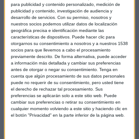
las fábricas y alejar a la economía de las industrias de bajo
para publicidad y contenido personalizado, medición de
valor.
publicidad y contenido, investigación de audiencia y
desarrollo de servicios.
Con su permiso, nosotros y
En octubre pasado, Liu, de 66 años, fue elegido miembro del
nuestros socios podemos utilizar datos de localización
Politburó de 25 miembros, el segundo nivel más alto en la
geográfica precisa e identificación mediante las
características de dispositivos. Puede hacer clic para
estructura de poder político de Pekín después del Comité
otorgarnos su consentimiento a nosotros y a nuestros 1538
Permanente del Politburó, de siete miembros.
socios para que llevemos a cabo el procesamiento
previamente descrito. De forma alternativa, puede acceder
Pekín fusionará sus reguladores bancarios y de seguros
a información más detallada y cambiar sus preferencias
para administrar mejor su batalla contra los riesgos
antes de otorgar o negar su consentimiento.
Tenga en
financieros, otorgará nuevos poderes a los organismos de
cuenta que algún procesamiento de sus datos personales
formulación de políticas como el banco central, y creará
puede no requerir de su consentimiento, pero usted tiene
el derecho de rechazar tal procesamiento. Sus
nuevos ministerios a medida que Xi comience su segundo
preferencias se aplicarán solo a este sitio web. Puede
mandato de cinco años como presidente.
cambiar sus preferencias o retirar su consentimiento en
cualquier momento volviendo a este sitio y haciendo clic en
China
Economía
Mercados
el botón "Privacidad" en la parte inferior de la página web.