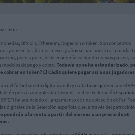
021 19:10
monedas, Bitcoin, Ethereum, Dogecoin o token. Son conceptos
os y que en los últimos meses y años se han puesto a la moda. L
lización, poco a poco, de la economía va dando nuevos pasos y s
 modelos de pago y cobro.
Todavía no se ha estandarizado, p
e cobrar en token? El Cádiz quiere pagar así a sus jugadores
do del fútbol se está digitalizando y nada tiene que ver con el VAR
 halcón para cazar goles fantasmas. La Real Federación Español
 (RFEF) ha anunciado el lanzamiento de una colección de Fan To
s digitales de la Selección española que, a través del patrocinio
se pondrán a la venta a partir del viernes a un precio de 50
mos.
bargo, quien se ha adelantado es el
Cádiz
que será el primer equ