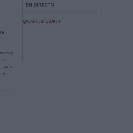
EN DIRECTO
@CAPITALRADIOB
re
ernes y
ble
usivas
 los