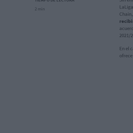
LaLiga
2 min
Chain
recibi
acuerd
2021/2
En el 
ofrece