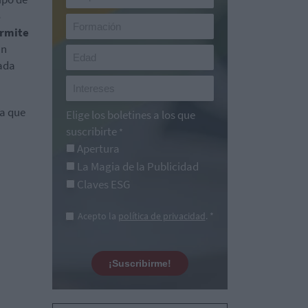
B
ermite
un
rada
a que
Elige los boletines a los que
suscribirte
*
Apertura
La Magia de la Publicidad
Claves ESG
Acepto la
política de privacidad
. *
¡Suscribirme!