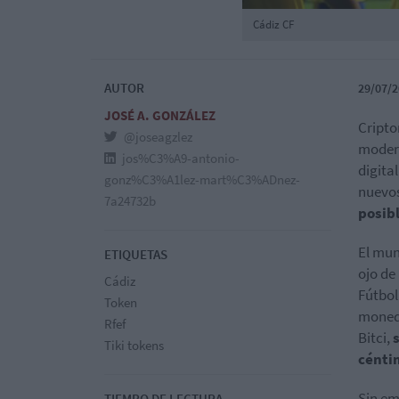
Cádiz CF
AUTOR
29/07/2
JOSÉ A. GONZÁLEZ
Cripto
@joseagzlez
modern
jos%C3%A9-antonio-
digita
gonz%C3%A1lez-mart%C3%ADnez-
nuevos
7a24732b
posibl
El mun
ETIQUETAS
ojo de
Cádiz
Fútbol
Token
moneda
Rfef
Bitci,
Tiki tokens
cénti
Sin em
TIEMPO DE LECTURA