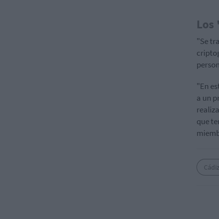
Los 
"Se tra
cripto
person
"En es
a un p
realiz
que te
miembr
Cádi