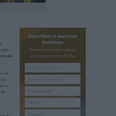
Suscríbete a nuestros
boletines
a
urgen
Te enviaremos las noticias
ero ¿es
más importantes del día
.
 o el
a de
ken o
 de
ipo de