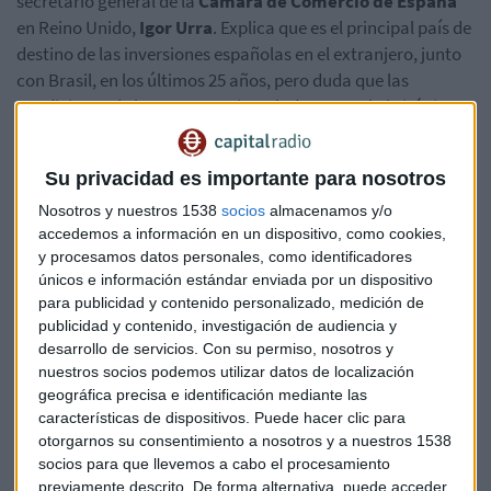
secretario general de la
Cámara de Comercio de España
en Reino Unido,
Igor Urra
. Explica que es el principal país de
destino de las inversiones españolas en el extranjero, junto
con Brasil, en los últimos 25 años, pero duda que las
condiciones de las empresas instaladas en suelo británico
cambiaran si Reino Unido sale del espacio comunitario.
Su privacidad es importante para nosotros
Nosotros y nuestros 1538
socios
almacenamos y/o
España
Reino Unido
Brexit
David Cameron
accedemos a información en un dispositivo, como cookies,
y procesamos datos personales, como identificadores
únicos e información estándar enviada por un dispositivo
para publicidad y contenido personalizado, medición de
publicidad y contenido, investigación de audiencia y
desarrollo de servicios.
Con su permiso, nosotros y
nuestros socios podemos utilizar datos de localización
Suscríbete a nuestros boletines
geográfica precisa e identificación mediante las
características de dispositivos. Puede hacer clic para
Te enviaremos las noticias más importantes del día
otorgarnos su consentimiento a nosotros y a nuestros 1538
socios para que llevemos a cabo el procesamiento
previamente descrito. De forma alternativa, puede acceder