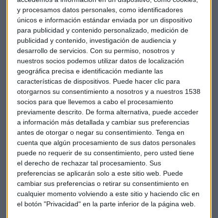
y procesamos datos personales, como identificadores
Un portavoz de Iberdrola dijo a Reuters que la compañía
únicos e información estándar enviada por un dispositivo
para publicidad y contenido personalizado, medición de
interpondrá un recurso ante la Audiencia Nacional.
publicidad y contenido, investigación de audiencia y
desarrollo de servicios.
Con su permiso, nosotros y
nuestros socios podemos utilizar datos de localización
La asociación de consumidores Facua dijo en una nota de
geográfica precisa e identificación mediante las
prensa que la multa no tendrá efectos disuasorios al causar
características de dispositivos. Puede hacer clic para
un fuerte aumento del precio y tener un impacto muy
otorgarnos su consentimiento a nosotros y a nuestros 1538
superior en el conjunto del mercado.
socios para que llevemos a cabo el procesamiento
previamente descrito. De forma alternativa, puede acceder
a información más detallada y cambiar sus preferencias
Según la CNMC, la conducta de Iberdrola ha provocado un
antes de otorgar o negar su consentimiento.
Tenga en
cuenta que algún procesamiento de sus datos personales
incremento del precio del mercado diario estimado en unos
puede no requerir de su consentimiento, pero usted tiene
7 euros/MWh. Ese incremento, considerando las
el derecho de rechazar tal procesamiento. Sus
circunstancias en que se desarrolla la conducta, se ha
preferencias se aplicarán solo a este sitio web. Puede
traducido en un beneficio propio y en un impacto para el
cambiar sus preferencias o retirar su consentimiento en
conjunto de la demanda. De acuerdo con lo señalado en el
cualquier momento volviendo a este sitio y haciendo clic en
Hecho Probado Sexto, el beneficio se estima en unos 21,5
el botón "Privacidad" en la parte inferior de la página web.
millones de euros y el impacto se estima en unos 105