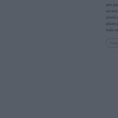
por pa
un enc
sirvió
plazo 
más res
Franc