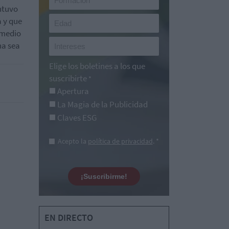
ntuvo
a y que
 medio
na sea
Elige los boletines a los que
suscribirte
*
Apertura
La Magia de la Publicidad
Claves ESG
Acepto la
política de privacidad
. *
¡Suscribirme!
EN DIRECTO