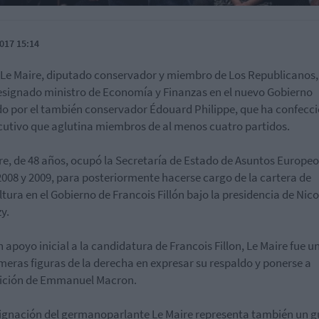
017 15:14
Le Maire, diputado conservador y miembro de Los Republicanos,
esignado ministro de Economía y Finanzas en el nuevo Gobierno
do por el también conservador Édouard Philippe, que ha confecc
cutivo que aglutina miembros de al menos cuatro partidos.
re, de 48 años, ocupó la Secretaría de Estado de Asuntos Europeo
2008 y 2009, para posteriormente hacerse cargo de la cartera de
ltura en el Gobierno de Francois Fillón bajo la presidencia de Nico
y.
n apoyo inicial a la candidatura de Francois Fillon, Le Maire fue u
imeras figuras de la derecha en expresar su respaldo y ponerse a
sición de Emmanuel Macron.
ignación del germanoparlante Le Maire representa también un g