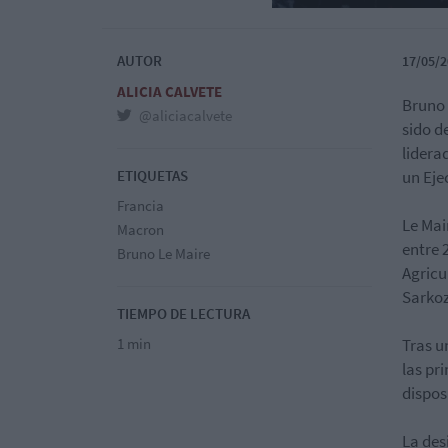
AUTOR
17/05/2
ALICIA CALVETE
Bruno 
@aliciacalvete
sido d
lidera
ETIQUETAS
un Eje
Francia
Le Mai
Macron
entre 
Bruno Le Maire
Agricu
Sarkoz
TIEMPO DE LECTURA
1 min
Tras u
las pr
dispo
La des