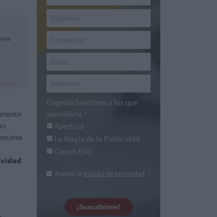
timo
Elige los boletines a los que
aumente
suscribirte
*
as
Apertura
 encima
La Magia de la Publicidad
Claves ESG
ividad
Acepto la
política de privacidad
. *
n
¡Suscribirme!