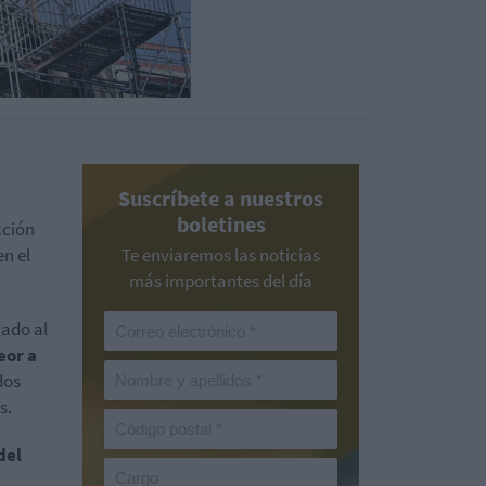
Suscríbete a nuestros
boletines
cción
en el
Te enviaremos las noticias
más importantes del día
gado al
eor a
dos
s.
del