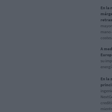
En la 
márge
retras
mayorí
mano d
costes
A med
Europ
su imp
energí
En la 
princi
ingeni
NextGe
credit
mientr