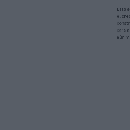
Esto s
el cre
constr
cara a
aún má