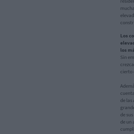
reside
muchas
elevad
constr
Los co
eleva
los m
Sin em
crezca
cierto
Además
cuenta
de las
grande
de sus
de un 
cumpli