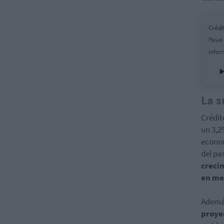
Crédi
Pavel
infor
La s
Crédit
un 3,2
econom
del pa
creci
en me
Además
proye