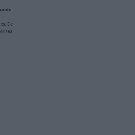
 donde
es. De
tor sea