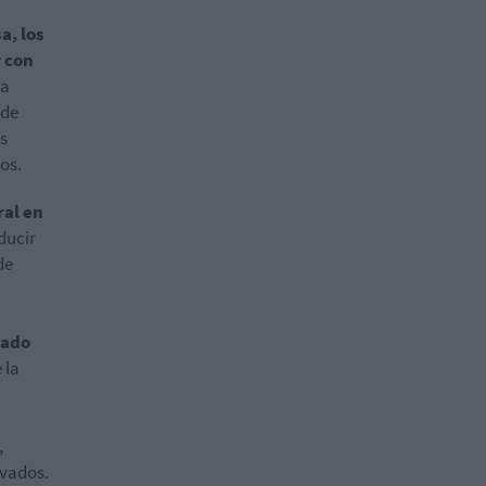
a, los
 con
la
 de
s
os.
ral en
ducir
de
yado
 la
,
evados.