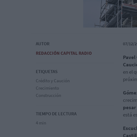
AUTOR
07/12/2
REDACCIÓN CAPITAL RADIO
Pavel
Cauci
ETIQUETAS
en el 
próxim
Crédito y Caución
Crecimiento
Gómez
Construcción
crecim
pesar
TIEMPO DE LECTURA
está e
4 min
Escuc
Castil