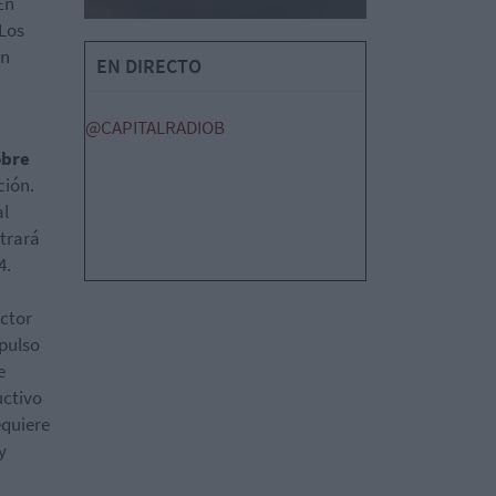
En
 Los
án
EN DIRECTO
@CAPITALRADIOB
obre
ción.
al
strará
4.
ector
mpulso
e
uctivo
equiere
y