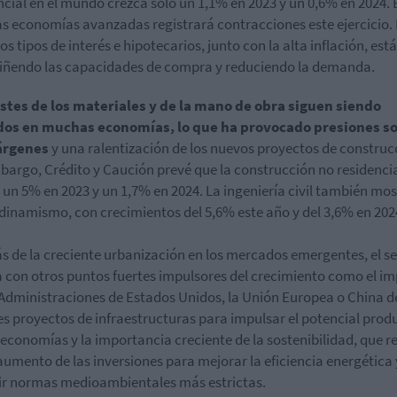
ncial en el mundo crezca sólo un 1,1% en 2023 y un 0,6% en 2024. 
 economías avanzadas registrará contracciones este ejercicio.
os tipos de interés e hipotecarios, junto con la alta inflación, est
iñendo las capacidades de compra y reduciendo la demanda.
stes de los materiales y de la mano de obra siguen siendo
dos en muchas economías, lo que ha provocado presiones s
árgenes
y una ralentización de los nuevos proyectos de construc
bargo, Crédito y Caución prevé que la construcción no residenci
 un 5% en 2023 y un 1,7% en 2024. La ingeniería civil también mo
 dinamismo, con crecimientos del 5,6% este año y del 3,6% en 202
 de la creciente urbanización en los mercados emergentes, el s
 con otros puntos fuertes impulsores del crecimiento como el i
 Administraciones de Estados Unidos, la Unión Europea o China d
s proyectos de infraestructuras para impulsar el potencial prod
 economías y la importancia creciente de la sostenibilidad, que r
aumento de las inversiones para mejorar la eficiencia energética 
r normas medioambientales más estrictas.