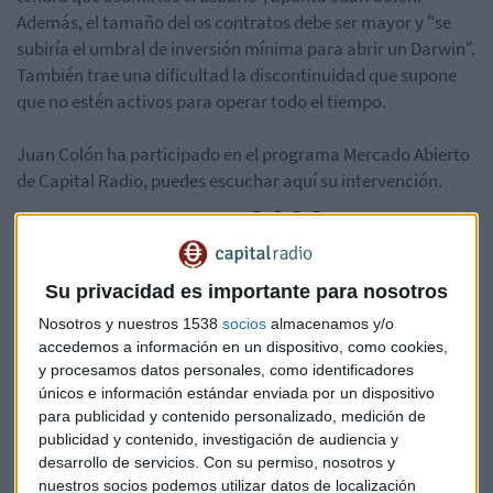
Además, el tamaño del os contratos debe ser mayor y "se
subiría el umbral de inversión mínima para abrir un Darwin".
También trae una dificultad la discontinuidad que supone
que no estén activos para operar todo el tiempo.
Juan Colón ha participado en el programa Mercado Abierto
de Capital Radio, puedes escuchar aquí su intervención.
Su privacidad es importante para nosotros
Nosotros y nuestros 1538
socios
almacenamos y/o
accedemos a información en un dispositivo, como cookies,
y procesamos datos personales, como identificadores
únicos e información estándar enviada por un dispositivo
para publicidad y contenido personalizado, medición de
publicidad y contenido, investigación de audiencia y
desarrollo de servicios.
Con su permiso, nosotros y
nuestros socios podemos utilizar datos de localización