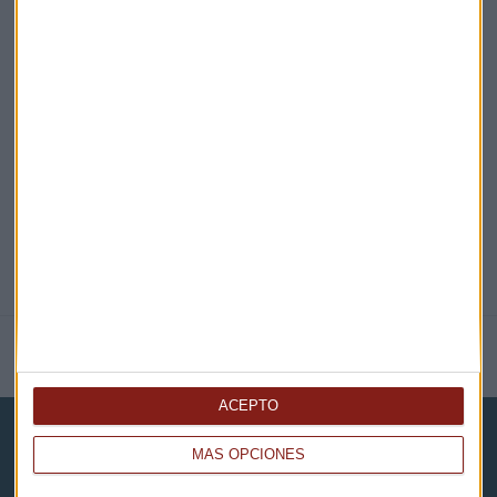
EN DIRECTO
@CAPITALRADIOB
NOTICIAS RELACIONADAS
ACEPTO
MÁS OPCIONES